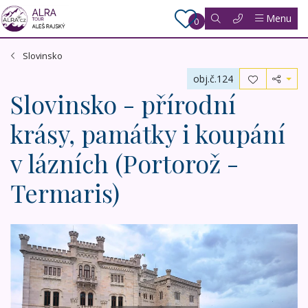
Menu
0
Slovinsko
obj.č.124
Slovinsko - přírodní
krásy, památky i koupání
v lázních (Portorož -
Termaris)