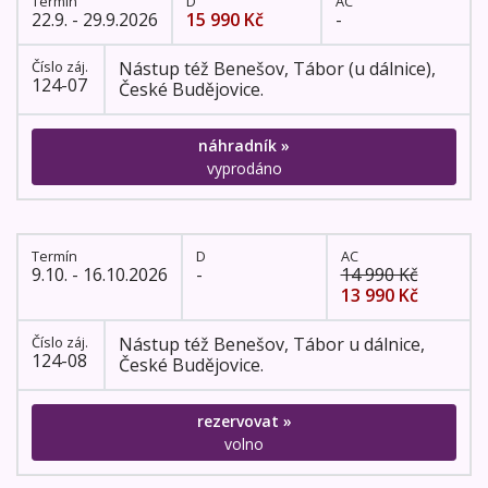
Termín
D
AC
22.9. - 29.9.2026
15 990 Kč
-
Číslo záj.
Nástup též Benešov, Tábor (u dálnice),
124-07
České Budějovice.
náhradník »
vyprodáno
Termín
D
AC
9.10. - 16.10.2026
-
14 990 Kč
13 990 Kč
Číslo záj.
Nástup též Benešov, Tábor u dálnice,
124-08
České Budějovice.
rezervovat »
volno