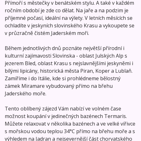
Přímoří s městečky v benátském stylu. A také v každém
ročním období je zde co dělat. Na jaře a na podzim je
příjemné počasí, ideální na výlety. V letních měsících se
ochladíte v jeskyních slovinského Krasu a vykoupete se
v průzračně čistém Jaderském moři.
Během jednotlivých dnů poznáte největší přírodní i
kulturní zajímavosti Slovinska - oblast Julských Alp s
jezerem Bled, oblast Krasu s nejslavnějšími jeskyněmi i
bílými lipicány, historická města Piran, Koper a Lublaň.
Zamíříme i do Itálie, kde si prohlédneme bělostný
zámek Miramare vybudovaný přímo na břehu
Jaderského moře.
Tento oblíbený zájezd Vám nabízí ve volném čase
možnost koupání v jedinečných bazénech Termaris.
Můžete relaxovat v několika bazénech a ve velké vířivce
s mořskou vodou teplou 34°C přímo na břehu moře a s
výhledem na Jadran a nejsevernější část chorvatského