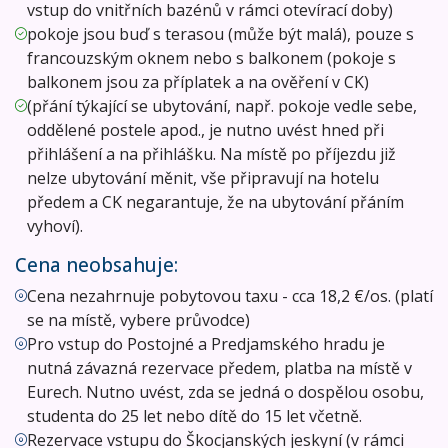
vstup do vnitřních bazénů v rámci otevírací doby)
pokoje jsou buď s terasou (může být malá), pouze s
francouzským oknem nebo s balkonem (pokoje s
balkonem jsou za příplatek a na ověření v CK)
(přání týkající se ubytování, např. pokoje vedle sebe,
oddělené postele apod., je nutno uvést hned při
přihlášení a na přihlášku. Na místě po příjezdu již
nelze ubytování měnit, vše připravují na hotelu
předem a CK negarantuje, že na ubytování přáním
vyhoví).
Cena neobsahuje:
Cena nezahrnuje pobytovou taxu - cca 18,2 €/os. (platí
se na místě, vybere průvodce)
Pro vstup do Postojné a Predjamského hradu je
nutná závazná rezervace předem, platba na místě v
Eurech. Nutno uvést, zda se jedná o dospělou osobu,
studenta do 25 let nebo dítě do 15 let včetně.
Rezervace vstupu do Škocjanských jeskyní (v rámci