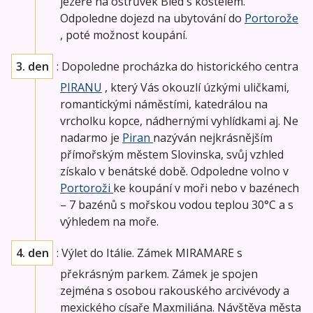
jezeře na ostrůvek Bled s kostelem.
Odpoledne dojezd na ubytování do
Portorože
, poté možnost koupání.
3. den
: Dopoledne procházka do historického centra
PIRANU
, který Vás okouzlí úzkými uličkami,
romantickými náměstími, katedrálou na
vrcholku kopce, nádhernými vyhlídkami aj. Ne
nadarmo je
Piran
nazýván nejkrásnějším
přímořským městem Slovinska, svůj vzhled
získalo v benátské době. Odpoledne volno v
Portoroži
ke koupání v moři nebo v bazénech
– 7 bazénů s mořskou vodou teplou 30°C a s
výhledem na moře.
4. den
: Výlet do Itálie. Zámek MIRAMARE s
překrásným parkem. Zámek je spojen
zejména s osobou rakouského arcivévody a
mexického císaře Maxmiliána. Návštěva města