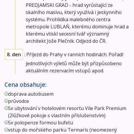
PREDJAMSKI GRAD - hrad vyrůstající ze
skalního masivu, který využívá i jeskynního
systému. Prohlídka malebného centra
metropole LUBLAŇ, kterému dominuje hrad a
kterému vtiskl secesní tvář významný
architekt Jože Plečnik. Odjezd do ČR.
8. den
: Příjezd do Prahy v ranních hodinách. Pořadí
jednotlivých výletů může být přizpůsobeno
aktuálním rezervacím vstupů apod.
Cena obsahuje:
doprava autobusem
průvodce
5x ubytování v hotelovém resortu Vile Park Premium
(2lůžkové pokoje s vlastním příslušenstvím)
5x polopenze formou bufetu
vstup do mořského parku Termaris (neomezený