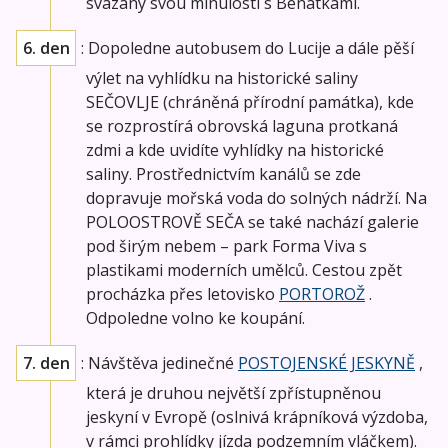
svázány svou minulostí s Benátkami.
6. den
: Dopoledne autobusem do Lucije a dále pěší
výlet na vyhlídku na historické saliny
SEČOVLJE (chráněná přírodní památka), kde
se rozprostírá obrovská laguna protkaná
zdmi a kde uvidíte vyhlídky na historické
saliny. Prostřednictvím kanálů se zde
dopravuje mořská voda do solných nádrží. Na
POLOOSTROVĚ SEČA se také nachází galerie
pod širým nebem – park Forma Viva s
plastikami moderních umělců. Cestou zpět
procházka přes letovisko
PORTOROŽ
.
Odpoledne volno ke koupání.
7. den
: Návštěva jedinečné
POSTOJENSKÉ JESKYNĚ
,
která je druhou největší zpřístupněnou
jeskyní v Evropě (oslnivá krápníková výzdoba,
v rámci prohlídky jízda podzemním vláčkem).