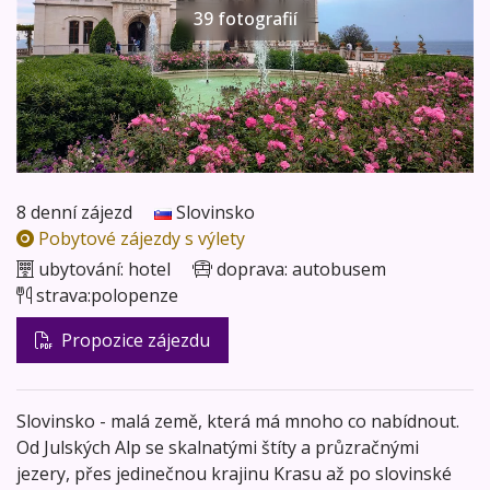
39 fotografií
8 denní zájezd
Slovinsko
Pobytové zájezdy s výlety
ubytování:
hotel
doprava:
autobusem
strava:
polopenze
Propozice zájezdu
Slovinsko - malá země, která má mnoho co nabídnout.
Od Julských Alp se skalnatými štíty a průzračnými
jezery, přes jedinečnou krajinu Krasu až po slovinské