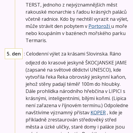
TERST, jednoho z nejvýznamnějších měst
rakouské monarchie s řadou krásných paláců
včetně radnice. Kdo by nechtěl vyrazit na výlet,
může strávit den pobytem v
Portoroži
u moře
nebo koupáním v bazénech mořského parku
Termaris.
5. den
: Celodenní výlet za krásami Slovinska. Ráno
odjezd do krasové jeskyně ŠKOCJANSKE JAME
(zapsané na světové dědictví UNESCO), kde
vytvořila řeka Reka obrovský jeskynní kaňon,
jehož stěny padají téměř 100m do hloubky.
Dále prohlídka národního hřebčína v LIPICI s
krásnými, inteligentními, bílými koňmi. (Lipica
není zařazena v říjnovém termínu.) Odpoledne
navštívíme významný přístav
KOPER
, kde je
příkladně zrestaurován středověký střed
města a úzké uličky, staré domy i paláce jsou