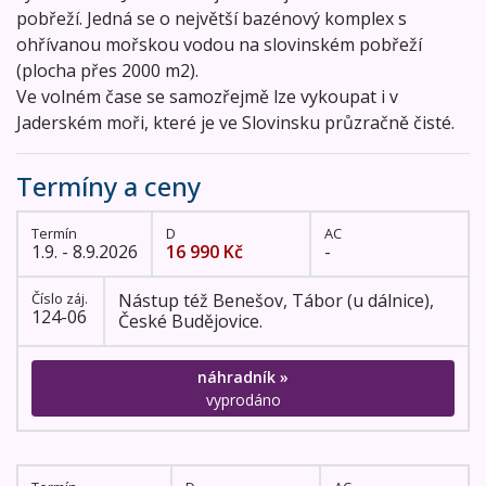
pobřeží. Jedná se o největší bazénový komplex s
ohřívanou mořskou vodou na slovinském pobřeží
(plocha přes 2000 m2).
Ve volném čase se samozřejmě lze vykoupat i v
Jaderském moři, které je ve Slovinsku průzračně čisté.
Termíny a ceny
Termín
D
AC
1.9. - 8.9.2026
16 990 Kč
-
Číslo záj.
Nástup též Benešov, Tábor (u dálnice),
124-06
České Budějovice.
náhradník »
vyprodáno