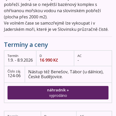
pobřeží. Jedná se o největší bazénový komplex s
ohřívanou mořskou vodou na slovinském pobřeží
(plocha přes 2000 m2).
Ve volném čase se samozřejmě lze vykoupat i v
Jaderském moři, které je ve Slovinsku průzračně čisté.
Termíny a ceny
Termín
D
AC
1.9. - 8.9.2026
16 990 Kč
-
Číslo záj.
Nástup též Benešov, Tábor (u dálnice),
124-06
České Budějovice.
náhradník »
vyprodáno