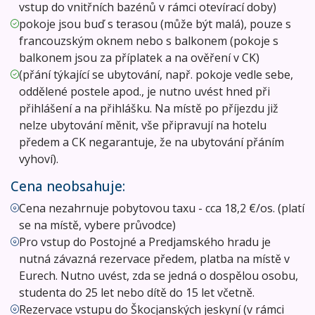
vstup do vnitřních bazénů v rámci otevírací doby)
pokoje jsou buď s terasou (může být malá), pouze s
francouzským oknem nebo s balkonem (pokoje s
balkonem jsou za příplatek a na ověření v CK)
(přání týkající se ubytování, např. pokoje vedle sebe,
oddělené postele apod., je nutno uvést hned při
přihlášení a na přihlášku. Na místě po příjezdu již
nelze ubytování měnit, vše připravují na hotelu
předem a CK negarantuje, že na ubytování přáním
vyhoví).
Cena neobsahuje:
Cena nezahrnuje pobytovou taxu - cca 18,2 €/os. (platí
se na místě, vybere průvodce)
Pro vstup do Postojné a Predjamského hradu je
nutná závazná rezervace předem, platba na místě v
Eurech. Nutno uvést, zda se jedná o dospělou osobu,
studenta do 25 let nebo dítě do 15 let včetně.
Rezervace vstupu do Škocjanských jeskyní (v rámci