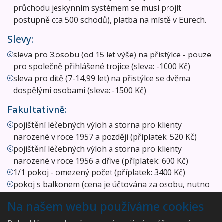
průchodu jeskynním systémem se musí projít
postupně cca 500 schodů), platba na místě v Eurech.
Slevy:
sleva pro 3.osobu (od 15 let výše) na přistýlce - pouze
pro společně přihlášené trojice (sleva: -1000 Kč)
sleva pro dítě (7-14,99 let) na přistýlce se dvěma
dospělými osobami (sleva: -1500 Kč)
Fakultativně:
pojištění léčebných výloh a storna pro klienty
narozené v roce 1957 a později (příplatek: 520 Kč)
pojištění léčebných výloh a storna pro klienty
narozené v roce 1956 a dříve (příplatek: 600 Kč)
1/1 pokoj - omezený počet (příplatek: 3400 Kč)
pokoj s balkonem (cena je účtována za osobu, nutno
ověřit dostupnost předem v CK, omezený počet)
Na našem webu používáme cookies
(příplatek: 500 Kč)