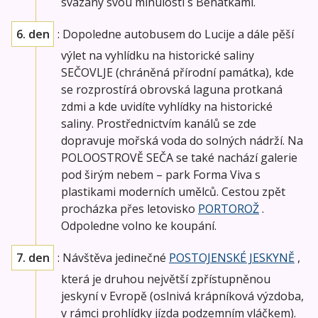
svázány svou minulostí s Benátkami.
6. den
: Dopoledne autobusem do Lucije a dále pěší
výlet na vyhlídku na historické saliny
SEČOVLJE (chráněná přírodní památka), kde
se rozprostírá obrovská laguna protkaná
zdmi a kde uvidíte vyhlídky na historické
saliny. Prostřednictvím kanálů se zde
dopravuje mořská voda do solných nádrží. Na
POLOOSTROVĚ SEČA se také nachází galerie
pod širým nebem – park Forma Viva s
plastikami moderních umělců. Cestou zpět
procházka přes letovisko
PORTOROŽ
.
Odpoledne volno ke koupání.
7. den
: Návštěva jedinečné
POSTOJENSKÉ JESKYNĚ
,
která je druhou největší zpřístupněnou
jeskyní v Evropě (oslnivá krápníková výzdoba,
v rámci prohlídky jízda podzemním vláčkem).