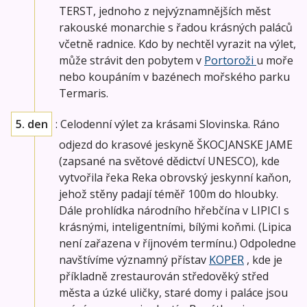
TERST, jednoho z nejvýznamnějších měst
rakouské monarchie s řadou krásných paláců
včetně radnice. Kdo by nechtěl vyrazit na výlet,
může strávit den pobytem v
Portoroži
u moře
nebo koupáním v bazénech mořského parku
Termaris.
5. den
: Celodenní výlet za krásami Slovinska. Ráno
odjezd do krasové jeskyně ŠKOCJANSKE JAME
(zapsané na světové dědictví UNESCO), kde
vytvořila řeka Reka obrovský jeskynní kaňon,
jehož stěny padají téměř 100m do hloubky.
Dále prohlídka národního hřebčína v LIPICI s
krásnými, inteligentními, bílými koňmi. (Lipica
není zařazena v říjnovém termínu.) Odpoledne
navštívíme významný přístav
KOPER
, kde je
příkladně zrestaurován středověký střed
města a úzké uličky, staré domy i paláce jsou