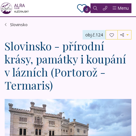
Menu
0
Slovinsko
obj.č.124
Slovinsko - přírodní
krásy, památky i koupání
v lázních (Portorož -
Termaris)