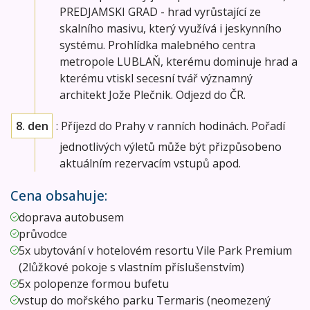
PREDJAMSKI GRAD - hrad vyrůstající ze
skalního masivu, který využívá i jeskynního
systému. Prohlídka malebného centra
metropole LUBLAŇ, kterému dominuje hrad a
kterému vtiskl secesní tvář významný
architekt Jože Plečnik. Odjezd do ČR.
8. den
: Příjezd do Prahy v ranních hodinách. Pořadí
jednotlivých výletů může být přizpůsobeno
aktuálním rezervacím vstupů apod.
Cena obsahuje:
doprava autobusem
průvodce
5x ubytování v hotelovém resortu Vile Park Premium
(2lůžkové pokoje s vlastním příslušenstvím)
5x polopenze formou bufetu
vstup do mořského parku Termaris (neomezený