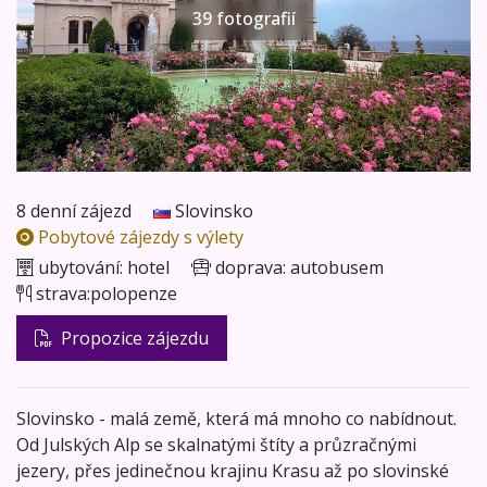
39 fotografií
8 denní zájezd
Slovinsko
Pobytové zájezdy s výlety
ubytování:
hotel
doprava:
autobusem
strava:
polopenze
Propozice zájezdu
Slovinsko - malá země, která má mnoho co nabídnout.
Od Julských Alp se skalnatými štíty a průzračnými
jezery, přes jedinečnou krajinu Krasu až po slovinské