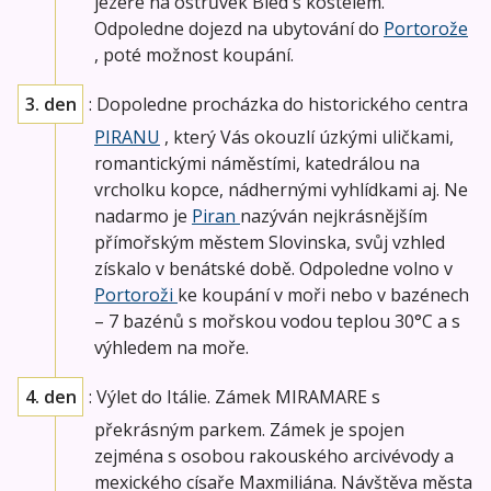
jezeře na ostrůvek Bled s kostelem.
Odpoledne dojezd na ubytování do
Portorože
, poté možnost koupání.
3. den
: Dopoledne procházka do historického centra
PIRANU
, který Vás okouzlí úzkými uličkami,
romantickými náměstími, katedrálou na
vrcholku kopce, nádhernými vyhlídkami aj. Ne
nadarmo je
Piran
nazýván nejkrásnějším
přímořským městem Slovinska, svůj vzhled
získalo v benátské době. Odpoledne volno v
Portoroži
ke koupání v moři nebo v bazénech
– 7 bazénů s mořskou vodou teplou 30°C a s
výhledem na moře.
4. den
: Výlet do Itálie. Zámek MIRAMARE s
překrásným parkem. Zámek je spojen
zejména s osobou rakouského arcivévody a
mexického císaře Maxmiliána. Návštěva města