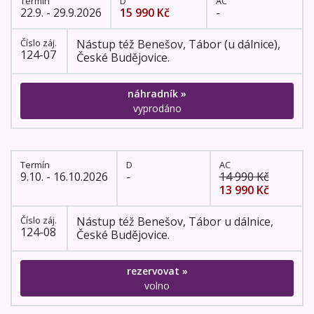
Termín
D
AC
22.9. - 29.9.2026
15 990 Kč
-
Číslo záj.
Nástup též Benešov, Tábor (u dálnice),
124-07
České Budějovice.
náhradník »
vyprodáno
Termín
D
AC
9.10. - 16.10.2026
-
14 990 Kč
13 990 Kč
Číslo záj.
Nástup též Benešov, Tábor u dálnice,
124-08
České Budějovice.
rezervovat »
volno