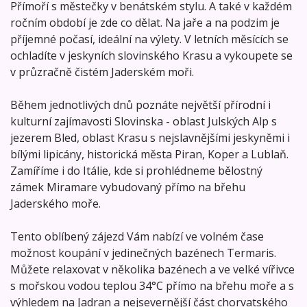
Přímoří s městečky v benátském stylu. A také v každém
ročním období je zde co dělat. Na jaře a na podzim je
příjemné počasí, ideální na výlety. V letních měsících se
ochladíte v jeskyních slovinského Krasu a vykoupete se
v průzračně čistém Jaderském moři.
Během jednotlivých dnů poznáte největší přírodní i
kulturní zajímavosti Slovinska - oblast Julských Alp s
jezerem Bled, oblast Krasu s nejslavnějšími jeskyněmi i
bílými lipicány, historická města Piran, Koper a Lublaň.
Zamíříme i do Itálie, kde si prohlédneme bělostný
zámek Miramare vybudovaný přímo na břehu
Jaderského moře.
Tento oblíbený zájezd Vám nabízí ve volném čase
možnost koupání v jedinečných bazénech Termaris.
Můžete relaxovat v několika bazénech a ve velké vířivce
s mořskou vodou teplou 34°C přímo na břehu moře a s
výhledem na Jadran a nejsevernější část chorvatského