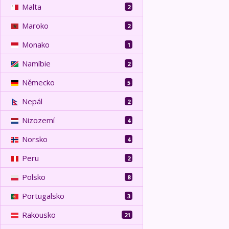
Malta
2
Maroko
2
Monako
1
Namíbie
2
Německo
5
Nepál
2
Nizozemí
4
Norsko
4
Peru
2
Polsko
8
Portugalsko
3
Rakousko
21