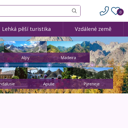
0
Vyhledat
Lehká pěší turistika
Vzdálené země
Alpy
Madeira
ndalusie
Apulie
Pyreneje