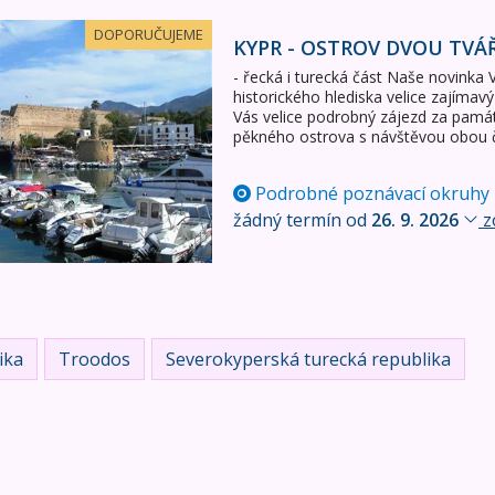
 tváří
DOPORUČUJEME
KYPR - OSTROV DVOU TVÁ
- řecká i turecká část Naše novinka
historického hlediska velice zajímavý
Vás velice podrobný zájezd za památ
pěkného ostrova s návštěvou obou čá
Podrobné poznávací okruhy
žádný termín od
26. 9. 2026
z
ika
Troodos
Severokyperská turecká republika