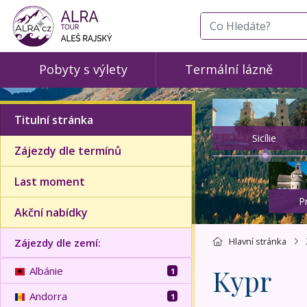
co hledáte
Pobyty s výlety
Termální lázně
Titulní stránka
Sicílie
Zájezdy dle termínů
Last moment
P
Akční nabídky
Hlavní stránka
Zájezdy dle zemí:
Kypr
Albánie
1
Andorra
1