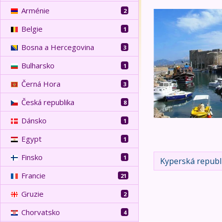
Arménie
2
Kypr - ostrov dvou
Belgie
1
Bosna a Hercegovina
3
Bulharsko
1
Černá Hora
3
Česká republika
8
Dánsko
1
Egypt
1
Finsko
1
Kyperská republ
Francie
21
Gruzie
2
Chorvatsko
4