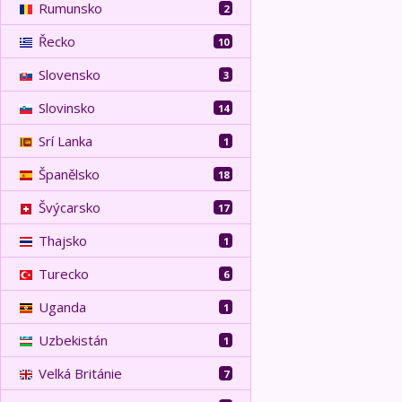
Rumunsko
2
Řecko
10
Slovensko
3
Slovinsko
14
Srí Lanka
1
Španělsko
18
Švýcarsko
17
Thajsko
1
Turecko
6
Uganda
1
Uzbekistán
1
Velká Británie
7