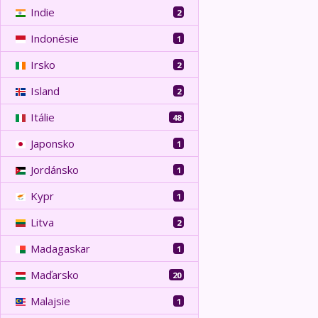
Indie
2
Indonésie
1
Irsko
2
Island
2
Itálie
48
Japonsko
1
Jordánsko
1
Kypr
1
Litva
2
Madagaskar
1
Maďarsko
20
Malajsie
1