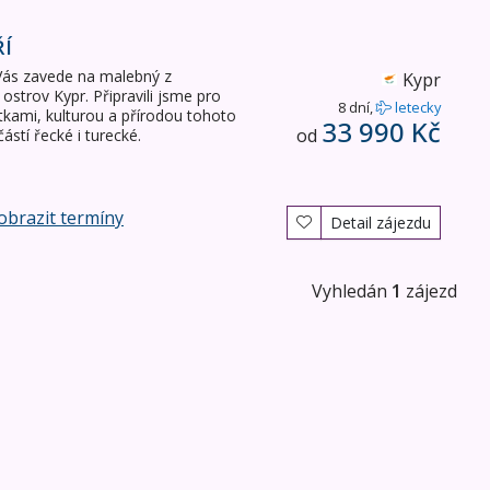
ŘÍ
 Vás zavede na malebný z
Kypr
 ostrov Kypr. Připravili jsme pro
8 dní,
letecky
kami, kulturou a přírodou tohoto
33 990 Kč
od
stí řecké i turecké.
obrazit termíny
Detail zájezdu
Vyhledán
1
zájezd