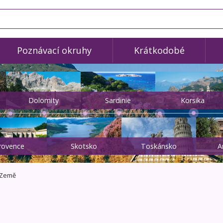
Poznávací okruhy
Krátkodobé
Dolomity
Sardinie
Korsika
rovence
Skotsko
Toskánsko
A
Země