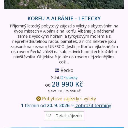
KORFU A ALBÁNIE - LETECKY
Příjemný letecký pobytový zájezd s výlety s ubytováním na
dvou místech v Albánii a na Korfu. Albánie je nádherná
země s vysokými horami a tyrkysovým mořem a s
nepřehlédnutelnou řadou památek, z nichž některé jsou
zapsané na seznam UNESCO. Jestli je Korfu nejkrásnějším
ostrovem Řecká záleží na subjektivních pocitech každého
návštěvníka. Objektivně je ale ostrovem nejzelenějším,
což…
Řecko
9 dní,
letecky
28 990 Kč
od
sleva 3%
29 990 Kč
Pobytové zájezdy s výlety
1
termín od
20. 9. 2026
zobrazit termíny
Detail zájezdu