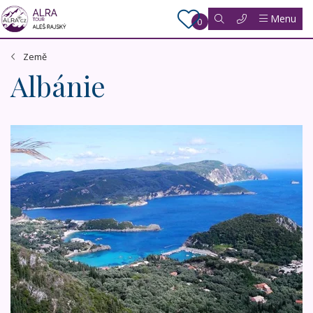
Menu
0
Země
Albánie
Korfu a Albánie - letecky