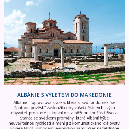
Albánie s výletem do Makedonie
ALBÁNIE S VÝLETEM DO MAKEDONIE
Albánie – opravdová kráska, která si svůj přídomek “se
špatnou pověstí” zasloužila díky vášni některých svých
obyvatel, pro které je krevní msta běžnou součástí života.
Staňte se svědkem proměny, která Albánií hýbe
neuvěřitelnou rychlostí a mění ji z komunistického království
Envera Hodži v moderní evropskou zemi. Přes nezalidněné