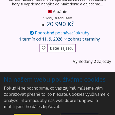
hory si vyjedeme na výlet do Makedonie a objedeme…
Albánie
10 dní,
autobusem
20 990 Kč
od
Podrobné poznávací okruhy
1
termín od
11. 9. 2026
zobrazit termíny
Detail zájezdu
Vyhledány
2
zájezdy
Albánské pobřeží
Drač
Shëngjin
Ksamil
Na našem webu používáme cookies
Pokud lépe pochopíme, co vás zajímá, můžeme vám
zobrazovat přesně to, co hledáte. Cookies využíváme k
analýze informací, aby náš web dobře fungoval a
mohli jsme ho dále zlepšovat.
Aleš Rajský