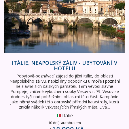
ITÁLIE, NEAPOLSKÝ ZÁLIV - UBYTOVÁNÍ V
HOTELU
Pobytově-poznávací zájezd do jižní Itálie, do oblasti
Neapolského zálivu, nabízí dny odpočinku u moře i poznání
nejslavnějších italských památek. Těm vévodí slavné
Pompeje, zničené výbuchem sopky Vesuv v r. 79. Vesuv se
dodnes tyčí nad pobřežními oblastmi této části Kampánie
jako němý svědek této obrovské přírodní katastrofy, která
zničila několik vzkvétajících římských měst. Dva…
Itálie
10 dní,
autobusem