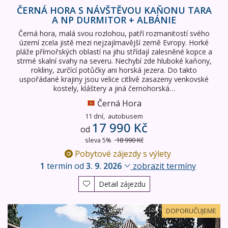
ČERNÁ HORA S NÁVŠTĚVOU KAŇONU TARA
A NP DURMITOR + ALBÁNIE
Černá hora, malá svou rozlohou, patří rozmanitostí svého
území zcela jistě mezi nejzajímavější země Evropy. Horké
pláže přímořských oblastí na jihu střídají zalesněné kopce a
strmé skalní svahy na severu. Nechybí zde hluboké kaňony,
rokliny, zurčící potůčky ani horská jezera. Do takto
uspořádané krajiny jsou velice citlivě zasazeny venkovské
kostely, kláštery a jiná černohorská…
Černá Hora
11 dní,
autobusem
17 990 Kč
od
sleva 5%
18 990 Kč
Pobytové zájezdy s výlety
1
termín od
3. 9. 2026
zobrazit termíny
Detail zájezdu
Krásy Andalusie - letecky
DOPORUČUJEME