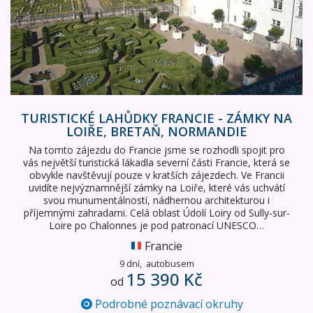
TURISTICKÉ LAHŮDKY FRANCIE - ZÁMKY NA
LOIŘE, BRETAŇ, NORMANDIE
Na tomto zájezdu do Francie jsme se rozhodli spojit pro
vás největší turistická lákadla severní části Francie, která se
obvykle navštěvují pouze v kratších zájezdech. Ve Francii
uvidíte nejvýznamnější zámky na Loiře, které vás uchvátí
svou munumentálností, nádhernou architekturou i
příjemnými zahradami. Celá oblast Údolí Loiry od Sully-sur-
Loire po Chalonnes je pod patronací UNESCO…
Francie
9 dní,
autobusem
15 390 Kč
od
Podrobné poznávací okruhy