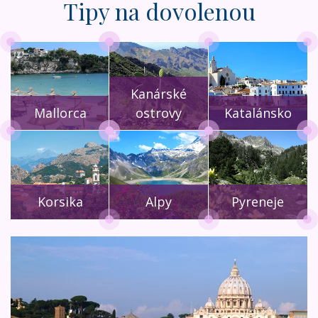
Tipy na dovolenou
Kanárské
Mallorca
ostrovy
Katalánsko
Korsika
Alpy
Pyreneje
Itálie, Neapolský záliv - ubytování v hotelu