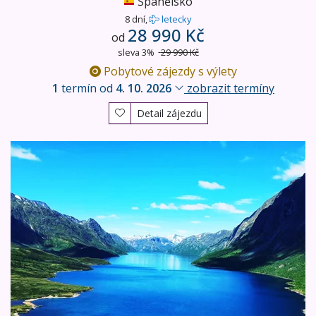
Španělsko
8 dní,
letecky
28 990 Kč
od
sleva 3%
29 990 Kč
Pobytové zájezdy s výlety
1
termín od
4. 10. 2026
zobrazit termíny
Detail zájezdu
Norské fjordy a skandinávské metropole