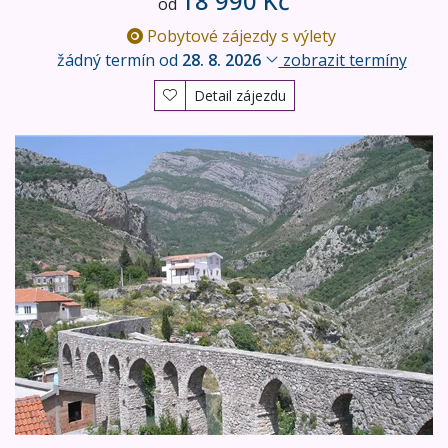
18 990 Kč
od
Pobytové zájezdy s výlety
žádný termín od
28. 8. 2026
zobrazit termíny
Detail zájezdu
Černá Hora s návštěvou kaňonu Tara a NP Durmitor + Al