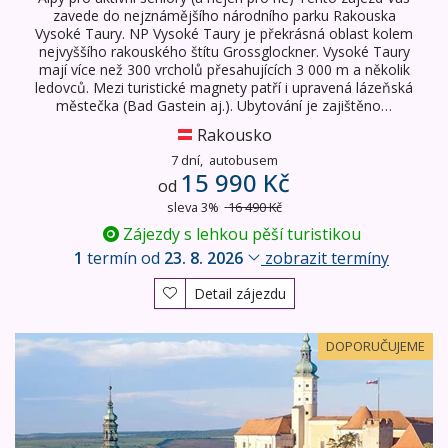
zavede do nejznámějšího národního parku Rakouska
Vysoké Taury. NP Vysoké Taury je překrásná oblast kolem
nejvyššího rakouského štítu Grossglockner. Vysoké Taury
mají více než 300 vrcholů přesahujících 3 000 m a několik
ledovců. Mezi turistické magnety patří i upravená lázeňská
městečka (Bad Gastein aj.). Ubytování je zajištěno…
Rakousko
7 dní,
autobusem
15 990 Kč
od
sleva 3%
16 490 Kč
Zájezdy s lehkou pěší turistikou
1
termín od
23. 8. 2026
zobrazit termíny
Detail zájezdu
NP Jižní Moravy a Alpy
DOPORUČUJEME