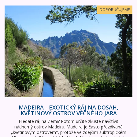
Madeira - exotický ráj na dosah, květinový ostrov věčného
DOPORUČUJEME
MADEIRA - EXOTICKÝ RÁJ NA DOSAH,
KVĚTINOVÝ OSTROV VĚČNÉHO JARA
Hledáte ráj na Zemi? Potom určitě zkuste navštívit
nádherný ostrov Madeiru. Madeira je často přezdívaná
„květinovým ostrovem", protože ve zdejším subtropickém