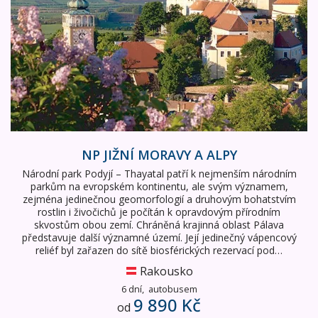
NP JIŽNÍ MORAVY A ALPY
Národní park Podyjí – Thayatal patří k nejmenším národním
parkům na evropském kontinentu, ale svým významem,
zejména jedinečnou geomorfologií a druhovým bohatstvím
rostlin i živočichů je počítán k opravdovým přírodním
skvostům obou zemí. Chráněná krajinná oblast Pálava
představuje další významné území. Její jedinečný vápencový
reliéf byl zařazen do sítě biosférických rezervací pod…
Rakousko
6 dní,
autobusem
9 890 Kč
od