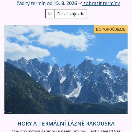
žádný termín od
15. 8. 2026
zobrazit termíny
Detail zájezdu
Hory a termální lázně Rakouska
DOPORUČUJEME
HORY A TERMÁLNÍ LÁZNĚ RAKOUSKA
Alpy pro aktivní seniory (a nejen pro ně) Tento zájezd Vás