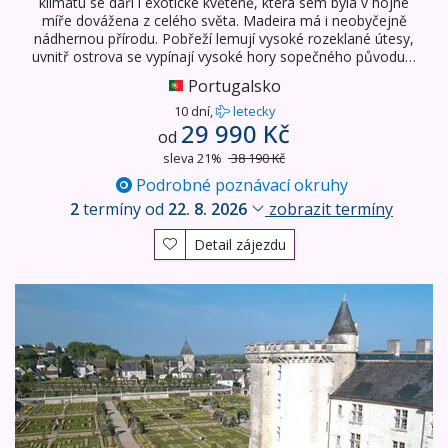
klimatu se daří i exotické květeně, která sem byla v hojné
míře dovážena z celého světa. Madeira má i neobyčejně
nádhernou přírodu. Pobřeží lemují vysoké rozeklané útesy,
uvnitř ostrova se vypínají vysoké hory sopečného původu…
Portugalsko
10 dní,
letecky
29 990 Kč
od
sleva 21%
38 190 Kč
Podrobné poznávací okruhy
2
termíny od
22. 8. 2026
zobrazit termíny
Detail zájezdu
Turistické lahůdky Francie - zámky na Loiře, Bretaň, Nor