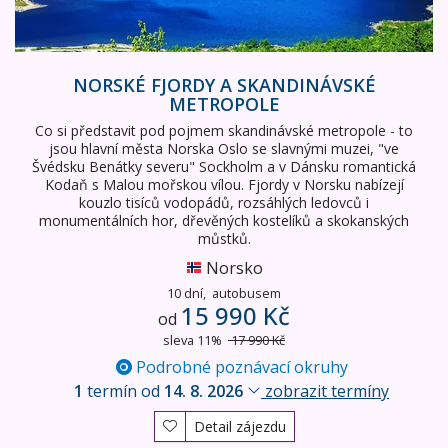
NORSKÉ FJORDY A SKANDINÁVSKÉ
METROPOLE
Co si představit pod pojmem skandinávské metropole - to
jsou hlavní města Norska Oslo se slavnými muzei, "ve
Švédsku Benátky severu" Sockholm a v Dánsku romantická
Kodaň s Malou mořskou vílou. Fjordy v Norsku nabízejí
kouzlo tisíců vodopádů, rozsáhlých ledovců i
monumentálních hor, dřevěných kostelíků a skokanských
můstků.
Norsko
10 dní,
autobusem
15 990 Kč
od
sleva 11%
17 990 Kč
Podrobné poznávací okruhy
1
termín od
14. 8. 2026
zobrazit termíny
Detail zájezdu