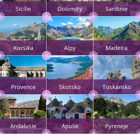
Sicílie
Dolomity
Sardinie
Korsika
Alpy
Madeira
Provence
Skotsko
Toskánsko
Andalusie
Apulie
Pyreneje