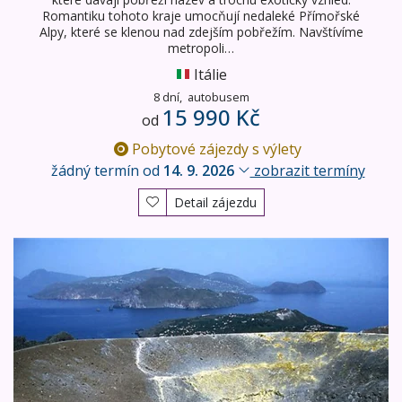
Romantiku tohoto kraje umocňují nedaleké Přímořské
Alpy, které se klenou nad zdejším pobřežím. Navštívíme
metropoli…
Itálie
8 dní,
autobusem
15 990 Kč
od
Pobytové zájezdy s výlety
žádný termín od
14. 9. 2026
zobrazit termíny
Detail zájezdu
Liparské ostrovy - letecky