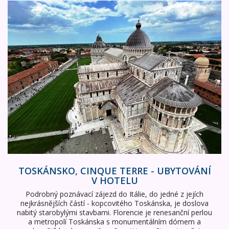
Toskánsko, Cinque Terre - ubytování v hotelu
TOSKÁNSKO, CINQUE TERRE - UBYTOVÁNÍ
V HOTELU
Podrobný poznávací zájezd do Itálie, do jedné z jejích
nejkrásnějších částí - kopcovitého Toskánska, je doslova
nabitý starobylými stavbami. Florencie je renesanční perlou
a metropolí Toskánska s monumentálním dómem a