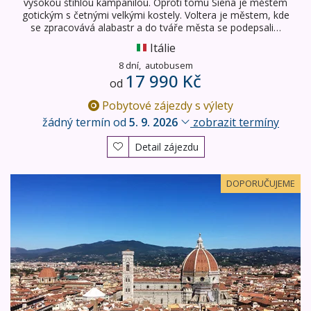
vysokou štíhlou kampanilou. Oproti tomu Siena je městem
gotickým s četnými velkými kostely. Voltera je městem, kde
se zpracovává alabastr a do tváře města se podepsali…
Itálie
8 dní,
autobusem
17 990 Kč
od
Pobytové zájezdy s výlety
žádný termín od
5. 9. 2026
zobrazit termíny
Detail zájezdu
Romantické Toskánsko a Cinque Terre - letecky
DOPORUČUJEME