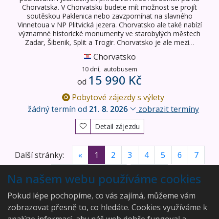
Chorvatska. V Chorvatsku budete mít možnost se projít
soutěskou Paklenica nebo zavzpomínat na slavného
Vinnetoua v NP Plitvická jezera. Chorvatsko ale také nabízí
významné historické monumenty ve starobylých městech
Zadar, Šibenik, Split a Trogir. Chorvatsko je ale mezi…
Chorvatsko
10 dní,
autobusem
15 990 Kč
od
Pobytové zájezdy s výlety
žádný termín od
21. 8. 2026
zobrazit termíny
Detail zájezdu
Další stránky:
«
1
2
3
4
5
6
7
8
9
10
11
...
18
»
Na našem webu používáme cookies
Vyhledáno
171
zájezdů
Pokud lépe pochopíme, co vás zajímá, můžeme vám
zobrazovat přesně to, co hledáte. Cookies využíváme k