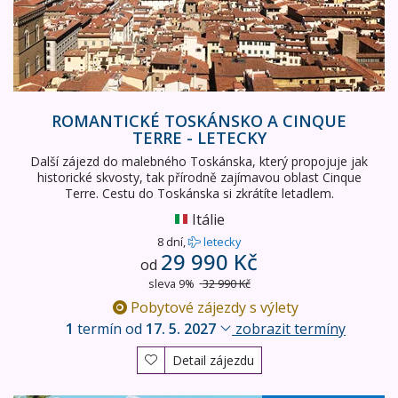
ROMANTICKÉ TOSKÁNSKO A CINQUE
TERRE - LETECKY
Další zájezd do malebného Toskánska, který propojuje jak
historické skvosty, tak přírodně zajímavou oblast Cinque
Terre. Cestu do Toskánska si zkrátíte letadlem.
Itálie
8 dní,
letecky
29 990 Kč
od
sleva 9%
32 990 Kč
Pobytové zájezdy s výlety
1
termín od
17. 5. 2027
zobrazit termíny
Detail zájezdu