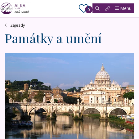
Menu
0
Zájezdy
Památky a umění
Itálie, Neapolský záliv - ubytování v hotelu