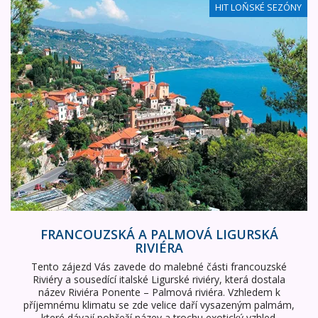
Francouzská a palmová Ligurská riviéra
HIT LOŇSKÉ SEZÓNY
FRANCOUZSKÁ A PALMOVÁ LIGURSKÁ
RIVIÉRA
Tento zájezd Vás zavede do malebné části francouzské
Riviéry a sousedící italské Ligurské riviéry, která dostala
název Riviéra Ponente – Palmová riviéra. Vzhledem k
příjemnému klimatu se zde velice daří vysazeným palmám,
které dávají pobřeží název a trochu exotický vzhled.