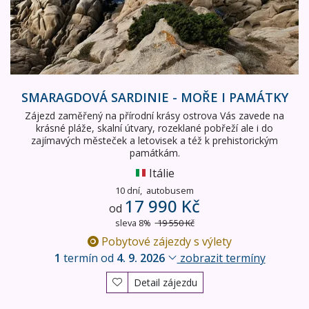
SMARAGDOVÁ SARDINIE - MOŘE I PAMÁTKY
Zájezd zaměřený na přírodní krásy ostrova Vás zavede na
krásné pláže, skalní útvary, rozeklané pobřeží ale i do
zajímavých městeček a letovisek a též k prehistorickým
památkám.
Itálie
10 dní,
autobusem
17 990 Kč
od
sleva 8%
19 550 Kč
Pobytové zájezdy s výlety
1
termín od
4. 9. 2026
zobrazit termíny
Detail zájezdu