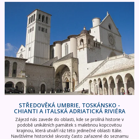
Středověká Umbrie, Toskánsko - Chianti a italská Adriatick
STŘEDOVĚKÁ UMBRIE, TOSKÁNSKO -
CHIANTI A ITALSKÁ ADRIATICKÁ RIVIÉRA
Zájezd nás zavede do oblasti, kde se prolíná historie v
podobě unikátních památek s malebnou kopcovitou
krajinou, která utváří ráz této jedinečné oblasti Itálie.
Navštívíme historické skvosty často zařazené do seznamu