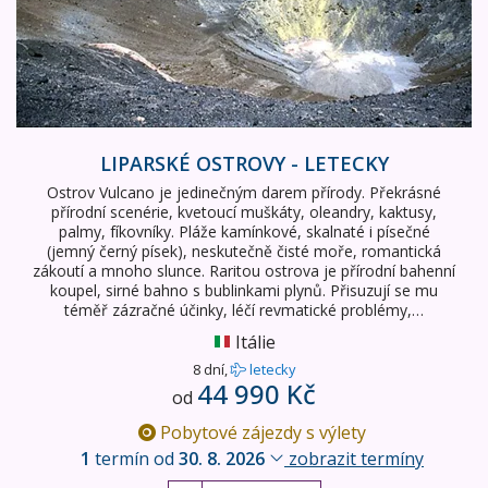
LIPARSKÉ OSTROVY - LETECKY
Ostrov Vulcano je jedinečným darem přírody. Překrásné
přírodní scenérie, kvetoucí muškáty, oleandry, kaktusy,
palmy, fíkovníky. Pláže kamínkové, skalnaté i písečné
(jemný černý písek), neskutečně čisté moře, romantická
zákoutí a mnoho slunce. Raritou ostrova je přírodní bahenní
koupel, sirné bahno s bublinkami plynů. Přisuzují se mu
téměř zázračné účinky, léčí revmatické problémy,…
Itálie
8 dní,
letecky
44 990 Kč
od
Pobytové zájezdy s výlety
1
termín od
30. 8. 2026
zobrazit termíny