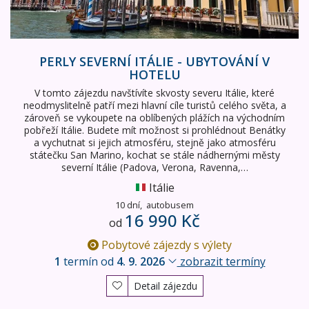
PERLY SEVERNÍ ITÁLIE - UBYTOVÁNÍ V
HOTELU
V tomto zájezdu navštívíte skvosty severu Itálie, které
neodmyslitelně patří mezi hlavní cíle turistů celého světa, a
zároveň se vykoupete na oblíbených plážích na východním
pobřeží Itálie. Budete mít možnost si prohlédnout Benátky
a vychutnat si jejich atmosféru, stejně jako atmosféru
státečku San Marino, kochat se stále nádhernými městy
severní Itálie (Padova, Verona, Ravenna,…
Itálie
10 dní,
autobusem
16 990 Kč
od
Pobytové zájezdy s výlety
1
termín od
4. 9. 2026
zobrazit termíny
Detail zájezdu