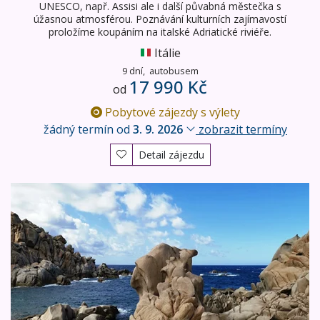
UNESCO, např. Assisi ale i další půvabná městečka s
úžasnou atmosférou. Poznávání kulturních zajímavostí
proložíme koupáním na italské Adriatické riviéře.
Itálie
9 dní,
autobusem
17 990 Kč
od
Pobytové zájezdy s výlety
žádný termín od
3. 9. 2026
zobrazit termíny
Detail zájezdu
Smaragdová Sardinie - moře i památky