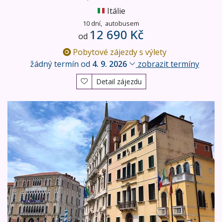
Itálie
10 dní,
autobusem
12 690 Kč
od
Pobytové zájezdy s výlety
žádný termín od
4. 9. 2026
zobrazit termíny
Detail zájezdu
Perly severní Itálie - ubytování v hotelu