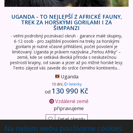
UGANDA - TO NEJLEPŠÍ Z AFRICKÉ FAUNY,
TREK ZA HORSKÝMI GORILAMI I ZA
ŠIMPANZI
- velmi podrobný poznávací okruh - garance malé skupiny,
6-12 osob - pro zajištění povolení na treky za horskými
gorilami je nutné včasné přihlášení, počet povolení je
limitovaný. Uganda je právem nazývána „Perlou Afriky“ –
země, kde se setkává divoká příroda s neskutečnou
pestrostí krajiny, od savan a jezer až po mlžné horské lesy.
Tento zájezd vás zavede do srdce černého kontinentu…
Uganda
13 dní,
letecky
130 990 Kč
od
Vzdálené země
připravujeme
Detail zájezdu
Na našem webu používáme cookies