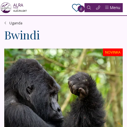
Menu
0
Uganda
Bwindi
Uganda - to nejlepší z africké fauny, trek za horskými gori
NOVINKA