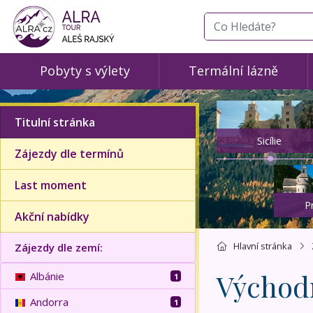
co hledáte
Pobyty s výlety
Termální lázně
Titulní stránka
Sicílie
Zájezdy dle termínů
Last moment
P
Akční nabídky
Hlavní stránka
Zájezdy dle zemí:
Východn
Albánie
1
Andorra
1