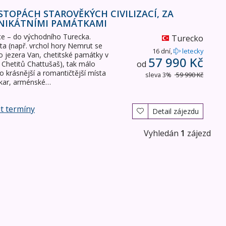
a unikátními památkami
STOPÁCH STAROVĚKÝCH CIVILIZACÍ, ZA
UNIKÁTNÍMI PAMÁTKAMI
ce – do východního Turecka.
Turecko
ta (např. vrchol hory Nemrut se
16 dní,
letecky
o jezera Van, chetitské památky v
57 990 Kč
od
 Chetitů Chattušaš), tak málo
 krásnější a romantičtější místa
sleva 3%
59 990 Kč
čkar, arménské…
t termíny
Detail zájezdu
Vyhledán
1
zájezd