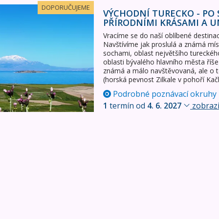
 po stopách starověkých civilizací, za přírodními krásami 
DOPORUČUJEME
VÝCHODNÍ TURECKO - PO 
PŘÍRODNÍMI KRÁSAMI A 
Vracíme se do naší oblíbené destina
Navštívíme jak proslulá a známá mís
sochami, oblast největšího tureckéh
oblasti bývalého hlavního města říše
známá a málo navštěvovaná, ale o to
(horská pevnost Zilkale v pohoří Ka
Podrobné poznávací okruhy
1
termín od
4. 6. 2027
zobrazi