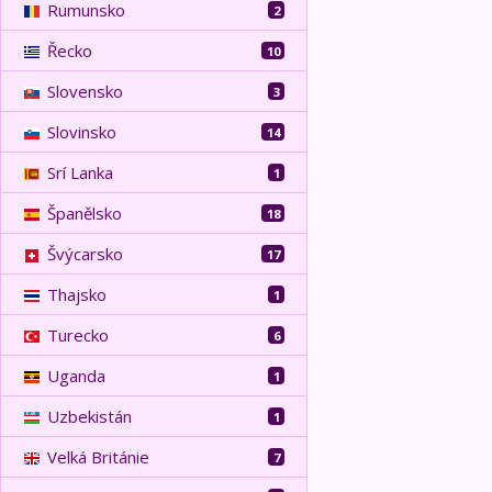
Rumunsko
2
Řecko
10
Slovensko
3
Slovinsko
14
Srí Lanka
1
Španělsko
18
Švýcarsko
17
Thajsko
1
Turecko
6
Uganda
1
Uzbekistán
1
Velká Británie
7