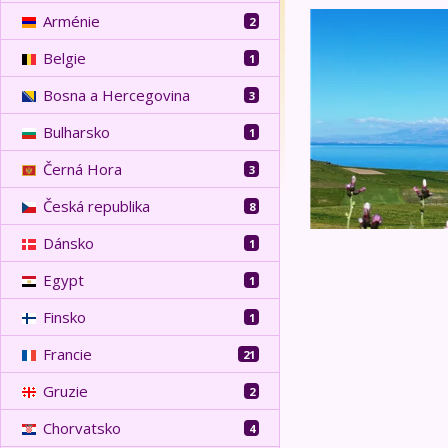
Východní Turecko -
Arménie
2
Belgie
1
Bosna a Hercegovina
3
Bulharsko
1
Černá Hora
3
Česká republika
8
Dánsko
1
Egypt
1
Finsko
1
Francie
21
Gruzie
2
Chorvatsko
4