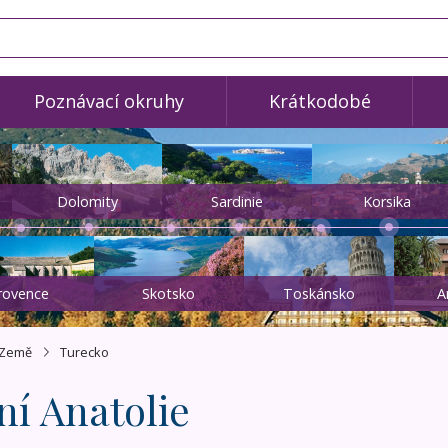
Poznávací okruhy
Krátkodobé
Dolomity
Sardinie
Korsika
rovence
Skotsko
Toskánsko
A
Země
Turecko
í Anatolie