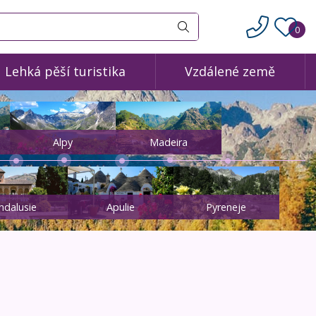
0
Vyhledat
Lehká pěší turistika
Vzdálené země
Alpy
Madeira
ndalusie
Apulie
Pyreneje