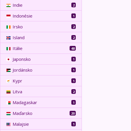
Indie
2
Indonésie
1
Irsko
2
Island
2
Itálie
48
Japonsko
1
Jordánsko
1
Kypr
1
Litva
2
Madagaskar
1
Maďarsko
20
Malajsie
1