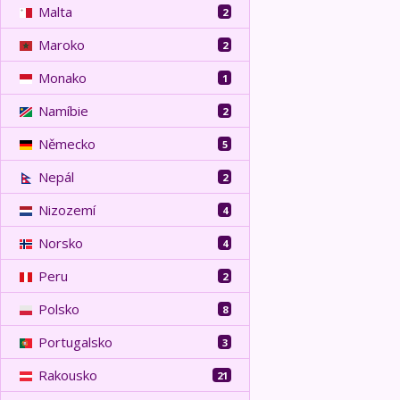
Malta
2
Maroko
2
Monako
1
Namíbie
2
Německo
5
Nepál
2
Nizozemí
4
Norsko
4
Peru
2
Polsko
8
Portugalsko
3
Rakousko
21