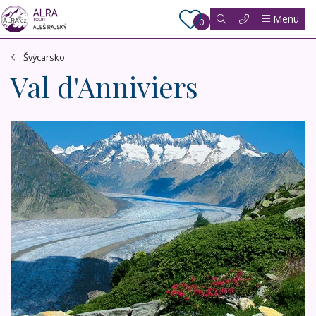
Menu
0
Švýcarsko
Val d'Anniviers
Perly švýcarských Alp, malebný Wallis