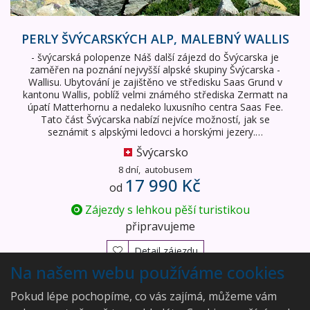
PERLY ŠVÝCARSKÝCH ALP, MALEBNÝ WALLIS
- švýcarská polopenze Náš další zájezd do Švýcarska je
zaměřen na poznání nejvyšší alpské skupiny Švýcarska -
Wallisu. Ubytování je zajištěno ve středisku Saas Grund v
kantonu Wallis, poblíž velmi známého střediska Zermatt na
úpatí Matterhornu a nedaleko luxusního centra Saas Fee.
Tato část Švýcarska nabízí nejvíce možností, jak se
seznámit s alpskými ledovci a horskými jezery.…
Švýcarsko
8 dní,
autobusem
17 990 Kč
od
Zájezdy s lehkou pěší turistikou
připravujeme
Detail zájezdu
Na našem webu používáme cookies
Vyhledán
1
zájezd
Pokud lépe pochopíme, co vás zajímá, můžeme vám