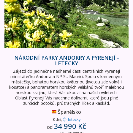
NÁRODNÍ PARKY ANDORRY A PYRENEJÍ -
LETECKY
Zájezd do jedinečné nádherné části centrálních Pyrenejí
ministátečku Andorra a NP St. Maurici. Spolu s kamennými
městečky, bohatou horskou květenou (kvetou zde volně i
kosatce) a panoramatem horských velikánů tvoří malebnou
horskou krajinu, která Vás okouzlí na našich výletech.
Oblast Pyrenejí Vás nadchne dolinami, které jsou plné
zurčících potoků, průzračných říček a kaskád.
Španělsko
8 dní,
letecky
34 990 Kč
od