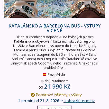
KATALÁNSKO A BARCELONA BUS - VSTUPY
V CENĚ
Užijte si kombinaci odpočinku na krásných plážích
Katalánska a objevování kulturních skvostů regionu.
Navštivte Barcelonu se vstupem do ikonické Sagrady
Família a parku Güell. Objevte duchovní sílu kláštera
Montserrat se vstupem do klášterního areálu. V Sant
Sadurní d’Anoia ochutnejte tradiční katalánské cava ve
vinných sklepech Codorníu nebo Freixenet. A nakonec si
prohlédněte…
Španělsko
10 dní,
autobusem
21 990 Kč
od
Pobytové zájezdy s výlety
1
termín od
21. 8. 2026
zobrazit termíny