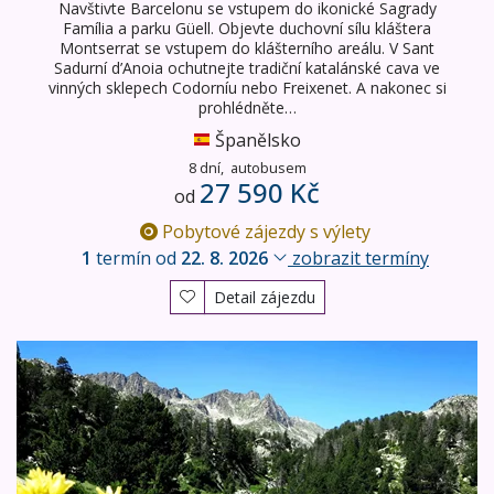
Navštivte Barcelonu se vstupem do ikonické Sagrady
Família a parku Güell. Objevte duchovní sílu kláštera
Montserrat se vstupem do klášterního areálu. V Sant
Sadurní d’Anoia ochutnejte tradiční katalánské cava ve
vinných sklepech Codorníu nebo Freixenet. A nakonec si
prohlédněte…
Španělsko
8 dní,
autobusem
27 590 Kč
od
Pobytové zájezdy s výlety
1
termín od
22. 8. 2026
zobrazit termíny
Detail zájezdu
Národní parky Andorry a Pyrenejí - letecky