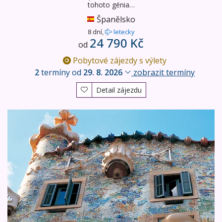
tohoto génia…
Španělsko
8 dní,
letecky
24 790 Kč
od
Pobytové zájezdy s výlety
2
termíny od
29. 8. 2026
zobrazit termíny
Detail zájezdu
Katalánsko a Barcelona BUS - vstupy v ceně