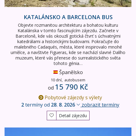
KATALÁNSKO A BARCELONA BUS
Objevte rozmanitou architekturu a bohatou kulturu
Katalánska v tomto fascinujícím zájezdu. Začnete v
Barceloně, kde vás okouzlí gotická čtvrť s úchvatnými
katedrálami a historickými budovami. Pokračujte do
malebného Cadaqués, města, které inspirovalo mnohé
umělce, a navštivte Figueras, kde se nachází slavné Dalího
muzeum, které vás přenese do surrealistického světa
tohoto génia…
Španělsko
10 dní,
autobusem
15 790 Kč
od
Pobytové zájezdy s výlety
2
termíny od
28. 8. 2026
zobrazit termíny
Detail zájezdu
Katalánsko a Barcelona LET