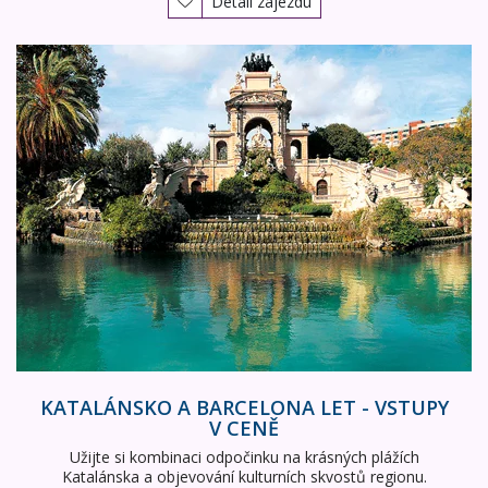
Detail zájezdu
Katalánsko a Barcelona LET - vstupy v ceně
KATALÁNSKO A BARCELONA LET - VSTUPY
V CENĚ
Užijte si kombinaci odpočinku na krásných plážích
Katalánska a objevování kulturních skvostů regionu.