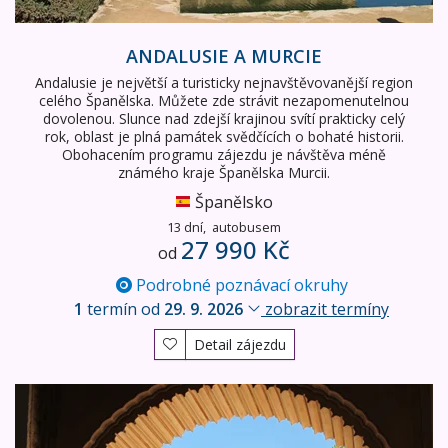
ANDALUSIE A MURCIE
Andalusie je největší a turisticky nejnavštěvovanější region
celého Španělska. Můžete zde strávit nezapomenutelnou
dovolenou. Slunce nad zdejší krajinou svítí prakticky celý
rok, oblast je plná památek svědčících o bohaté historii.
Obohacením programu zájezdu je návštěva méně
známého kraje Španělska Murcii.
Španělsko
13 dní,
autobusem
27 990 Kč
od
Podrobné poznávací okruhy
1
termín od
29. 9. 2026
zobrazit termíny
Detail zájezdu
Andalusie a Murcie letecky