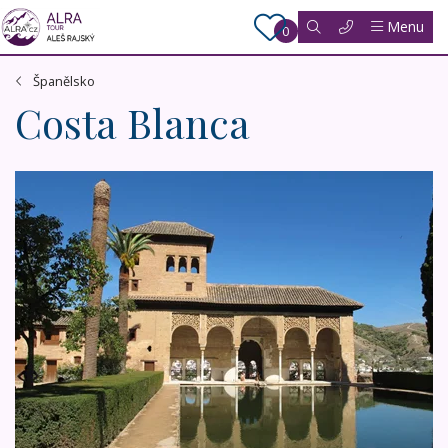
Menu
0
Španělsko
Costa Blanca
Andalusie a Murcie