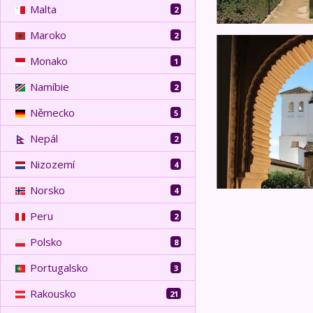
Malta
2
Maroko
2
Andalusie a Murcie
Monako
1
Namíbie
2
Německo
5
Nepál
2
Nizozemí
4
Norsko
4
Peru
2
Polsko
8
Portugalsko
3
Rakousko
21