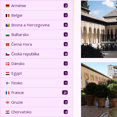
Krásy Andalusie - 
Arménie
2
Belgie
1
Bosna a Hercegovina
3
Bulharsko
1
Černá Hora
3
Česká republika
8
Dánsko
1
Maroko a Andalusie
Egypt
1
Finsko
1
Francie
21
Gruzie
2
Chorvatsko
4