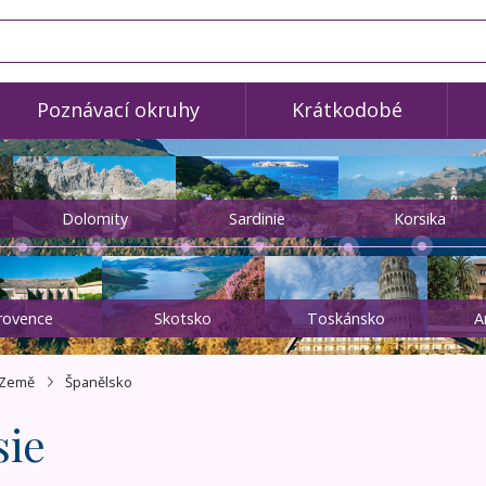
Poznávací okruhy
Krátkodobé
Dolomity
Sardinie
Korsika
rovence
Skotsko
Toskánsko
A
Země
Španělsko
sie