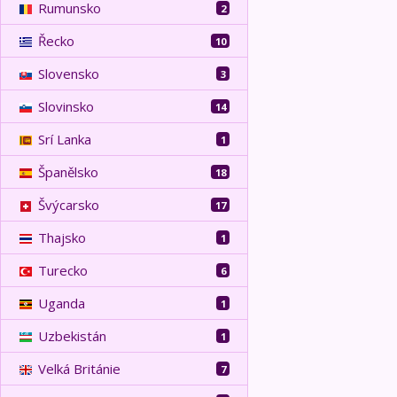
Rumunsko
2
Řecko
10
Slovensko
3
Slovinsko
14
Srí Lanka
1
Španělsko
18
Švýcarsko
17
Thajsko
1
Turecko
6
Uganda
1
Uzbekistán
1
Velká Británie
7