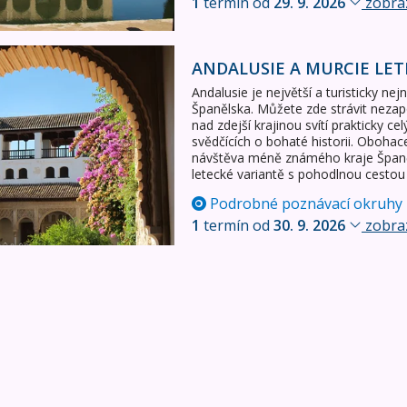
1
termín od
29. 9. 2026
zobraz
 letecky
ANDALUSIE A MURCIE LET
Andalusie je největší a turisticky ne
Španělska. Můžete zde strávit neza
nad zdejší krajinou svítí prakticky ce
svědčících o bohaté historii. Oboha
návštěva méně známého kraje Španěl
letecké variantě s pohodlnou cestou
Podrobné poznávací okruhy
1
termín od
30. 9. 2026
zobraz