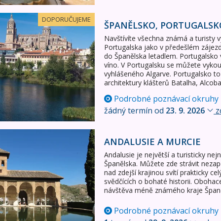
lsko - velký okruh letecky
DOPORUČUJEME
ŠPANĚLSKO, PORTUGALSKO
Navštívíte všechna známá a turisty 
Portugalska jako v předešlém zájezdu
do Španělska letadlem. Portugalsko 
víno. V Portugalsku se můžete vykou
vyhlášeného Algarve. Portugalsko to
architektury klášterů Batalha, Alco
Podrobné poznávací okruhy
žádný termín od
23. 9. 2026
z
e
ANDALUSIE A MURCIE
Andalusie je největší a turisticky ne
Španělska. Můžete zde strávit neza
nad zdejší krajinou svítí prakticky ce
svědčících o bohaté historii. Oboha
návštěva méně známého kraje Španě
Podrobné poznávací okruhy