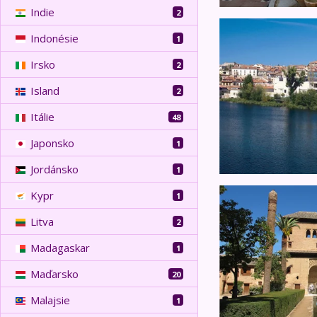
Indie
2
Španělsko, Portuga
Indonésie
1
Irsko
2
Island
2
Itálie
48
Japonsko
1
Jordánsko
1
Andalusie a Murci
Kypr
1
Litva
2
Madagaskar
1
Maďarsko
20
Malajsie
1