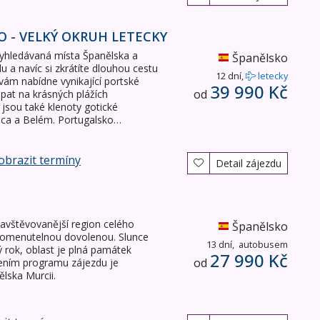
 - VELKÝ OKRUH LETECKY
vyhledávaná místa Španělska a
Španělsko
 a navíc si zkrátíte dlouhou cestu
12 dní,
letecky
vám nabídne vynikající portské
39 990 Kč
od
pat na krásných plážích
 jsou také klenoty gotické
baca a Belém. Portugalsko…
obrazit termíny
Detail zájezdu
jnavštěvovanější region celého
Španělsko
pomenutelnou dovolenou. Slunce
13 dní,
autobusem
lý rok, oblast je plná památek
27 990 Kč
od
cením programu zájezdu je
lska Murcii.