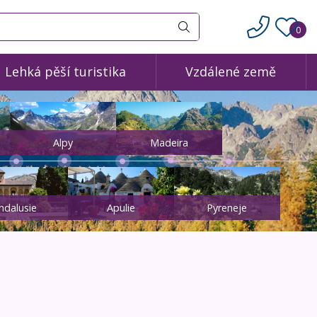
0
Vyhledat
Lehká pěší turistika
Vzdálené země
Alpy
Madeira
ndalusie
Apulie
Pyreneje