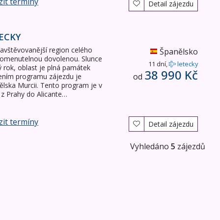
it termíny
Detail zájezdu
ECKY
jnavštěvovanější region celého
Španělsko
pomenutelnou dovolenou. Slunce
11 dní,
letecky
lý rok, oblast je plná památek
38 990 Kč
od
cením programu zájezdu je
ska Murcii. Tento program je v
 z Prahy do Alicante…
it termíny
Detail zájezdu
Vyhledáno
5
zájezdů