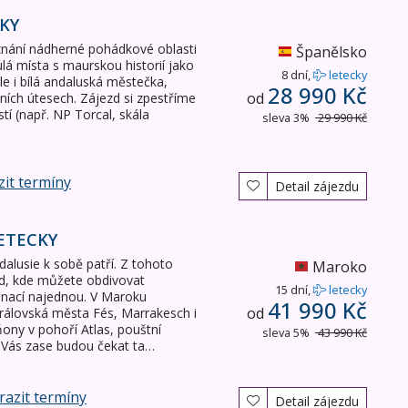
CKY
nání nádherné pohádkové oblasti
Španělsko
lá místa s maurskou historií jako
8 dní,
letecky
le i bílá andaluská městečka,
28 990 Kč
od
ních útesech. Zájezd si zpestříme
tí (např. NP Torcal, skála
sleva 3%
29 990 Kč
it termíny
Detail zájezdu
ETECKY
alusie k sobě patří. Z tohoto
Maroko
ezd, kde můžete obdivovat
15 dní,
letecky
inací najednou. V Maroku
41 990 Kč
od
rálovská města Fés, Marrakesch i
aňony v pohoří Atlas, pouštní
sleva 5%
43 990 Kč
i Vás zase budou čekat ta…
azit termíny
Detail zájezdu