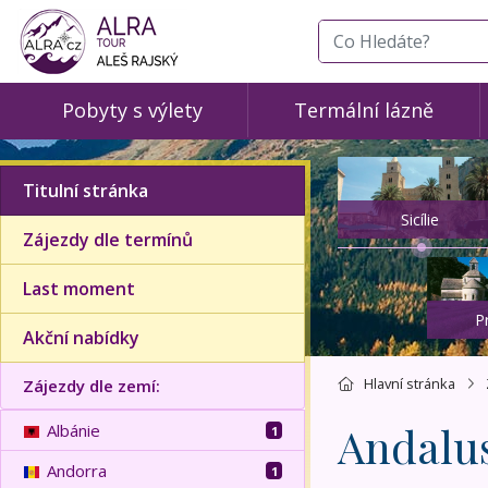
co hledáte
Pobyty s výlety
Termální lázně
Titulní stránka
Sicílie
Zájezdy dle termínů
Last moment
P
Akční nabídky
Hlavní stránka
Zájezdy dle zemí:
Andalu
Albánie
1
Andorra
1