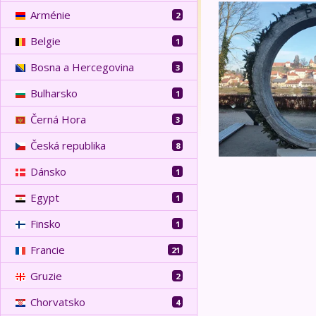
Slovinsko - lázně 
Arménie
2
Belgie
1
Bosna a Hercegovina
3
Bulharsko
1
Černá Hora
3
Česká republika
8
Dánsko
1
Egypt
1
Finsko
1
Francie
21
Gruzie
2
Chorvatsko
4