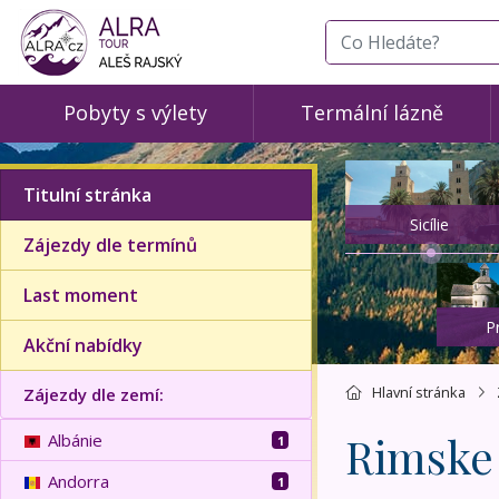
co hledáte
Pobyty s výlety
Termální lázně
Titulní stránka
Sicílie
Zájezdy dle termínů
Last moment
P
Akční nabídky
Hlavní stránka
Zájezdy dle zemí:
Rimske
Albánie
1
Andorra
1