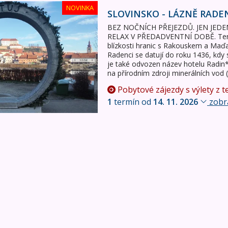
Radenci - pohodový relax
NOVINKA
SLOVINSKO - LÁZNĚ RADE
BEZ NOČNÍCH PŘEJEZDŮ. JEN JED
RELAX V PŘEDADVENTNÍ DOBĚ. Termá
blízkosti hranic s Rakouskem a Maď
Radenci se datují do roku 1436, kdy
je také odvozen název hotelu Radin
na přírodním zdroji minerálních vod
Pobytové zájezdy s výlety z t
1
termín od
14. 11. 2026
zobra