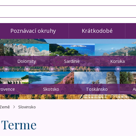
Poznávací okruhy
Krátkodobé
Dolomity
Sardinie
Korsika
rovence
Skotsko
Toskánsko
A
Země
Slovinsko
 Terme