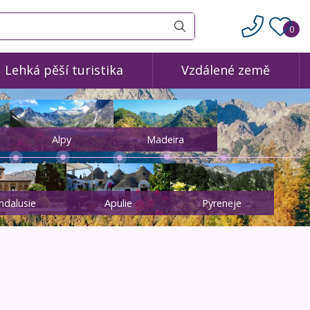
0
Vyhledat
Lehká pěší turistika
Vzdálené země
Alpy
Madeira
ndalusie
Apulie
Pyreneje