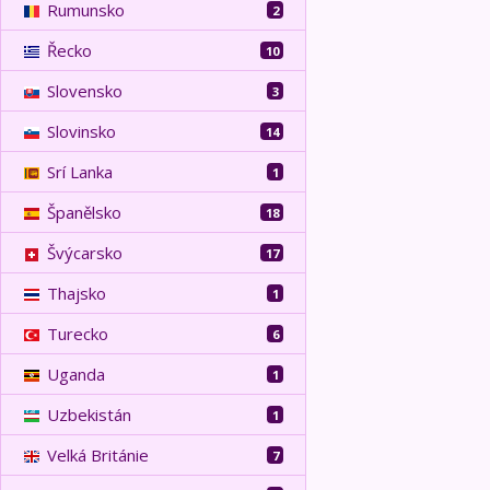
Rumunsko
2
Řecko
10
Slovensko
3
Slovinsko
14
Srí Lanka
1
Španělsko
18
Švýcarsko
17
Thajsko
1
Turecko
6
Uganda
1
Uzbekistán
1
Velká Británie
7