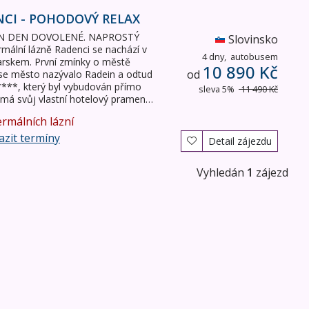
NCI - POHODOVÝ RELAX
EN DEN DOVOLENÉ. NAPROSTÝ
Slovinsko
lní lázně Radenci se nachází v
4 dny,
autobusem
arskem. První zmínky o městě
10 890 Kč
od
 se město nazývalo Radein a odtud
****, který byl vybudován přímo
sleva 5%
11 490 Kč
 (má svůj vlastní hotelový pramen…
ermálních lázní
zit termíny
Detail zájezdu
Vyhledán
1
zájezd