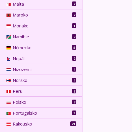
Malta
2
Maroko
2
Monako
1
Namíbie
2
Německo
5
Nepál
2
Nizozemí
4
Norsko
4
Peru
2
Polsko
8
Portugalsko
3
Rakousko
21