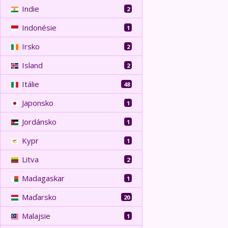
Indie
2
Indonésie
1
Irsko
2
Island
2
Itálie
48
Japonsko
1
Jordánsko
1
Kypr
1
Litva
2
Madagaskar
1
Maďarsko
20
Malajsie
1