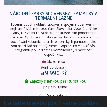
NÁRODNÍ PARKY SLOVENSKA, PAMÁTKY A
TERMÁLNÍ LÁZNĚ
Týdenní pobyt v oblasti Liptova je spojen s poznáváním
nejkrásnějších míst této části Slovenska. Vysoké a Nízké
Tatry, NP Velká Fatra patří k nejkrásnějším pohořím na
Slovensku. Opakem k turistickým vycházkám v horách bude
poznávání kulturních a architektonických památek, jako
jsou například nádherný zámek Bojnice. Poznávací části
programu jsou příjemně kombinovány s možností
odpočinku…
Slovensko
6 dní,
autobusem
9 990 Kč
od
Zájezdy s lehkou pěší turistikou
připravujeme
Detail zájezdu
Na našem webu používáme cookies