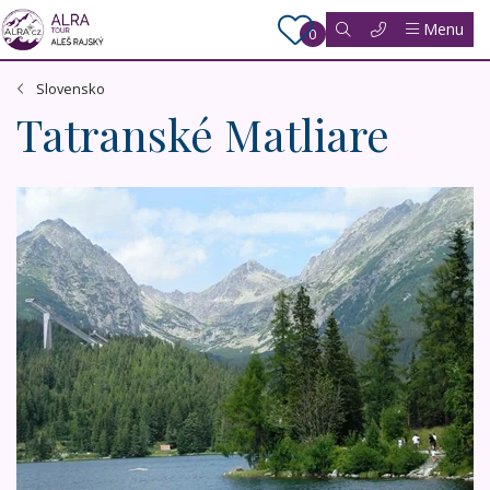
Menu
0
Slovensko
Tatranské Matliare
Národní parky Slovenska, památky a termální lázně