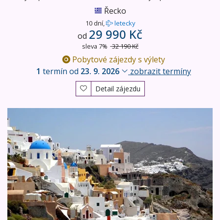
Řecko
10 dní,
letecky
29 990 Kč
od
sleva 7%
32 190 Kč
Pobytové zájezdy s výlety
1
termín od
23. 9. 2026
zobrazit termíny
Detail zájezdu
Kykladské ostrovy Paros a Santorini