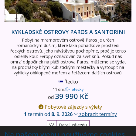
KYKLADSKÉ OSTROVY PAROS A SANTORINI
Pobyt na mramorovém ostrově Paros je určen
romantickým duším, které láká pohádkové prostředí
řeckých ostrovů. Jeho návštěvou pochopíme, proč je tento
odlehlý kout Evropy označován za svět snů. Pokud nás
omrzí odpočinek na pláži ostrova Paros, můžeme se vydat
na procházky bílými kubistickými městečky a vystoupit na
vyhlídky obklopené mořem a řetězcem dalších ostrovů.
Řecko
11 dní,
letecky
39 990 Kč
od
Pobytové zájezdy s výlety
1
termín od
8. 9. 2026
zobrazit termíny
Detail zájezdu
Na našem webu používáme cookies