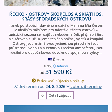
ŘECKO - OSTROVY SKOPELOS A SKIATHOS,
KRÁSY SPORADSKÝCH OSTROVŮ
- aneb po stopách slavného muzikálu Mamma Mia Červen
je ideálním měsícem pro návštěvu těchto ostrovů –
turistická sezóna se rozjíždí, nebudeme čelit plným plážím,
ale zároveň si již užijeme teplého počasí, výletů a koupání.
Ostrovy jsou známé svou jedinečnou přírodní krásou,
průzračnou vodou a autentickou řeckou atmosférou, jsou
ideální pro odpočinkovou dovolenou spojenou s výlety…
Řecko
8 dní,
letecky
31 590 Kč
od
Pobytové zájezdy s výlety
žádný termín od
24. 8. 2026
zobrazit termíny
Detail zájezdu
Bájný ostrov Kréta - letecky