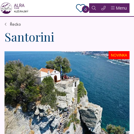
Menu
0
Řecko
Santorini
Řecko - ostrovy Skopelos a Skiathos, krásy Sporadských 
NOVINKA