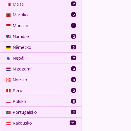
Malta
2
Maroko
2
Monako
1
Namíbie
2
Německo
5
Nepál
2
Nizozemí
4
Norsko
4
Peru
2
Polsko
8
Portugalsko
3
Rakousko
21