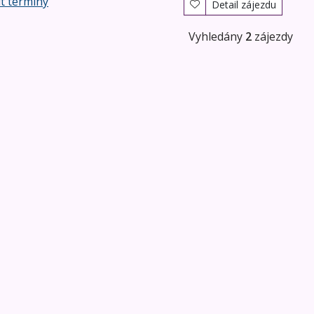
t termíny
Detail zájezdu
Vyhledány
2
zájezdy