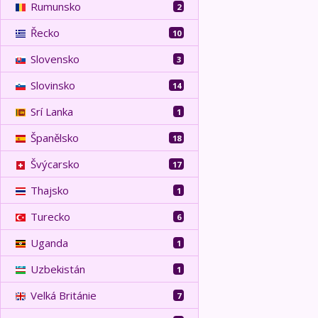
Rumunsko
2
Řecko
10
Slovensko
3
Slovinsko
14
Srí Lanka
1
Španělsko
18
Švýcarsko
17
Thajsko
1
Turecko
6
Uganda
1
Uzbekistán
1
Velká Británie
7