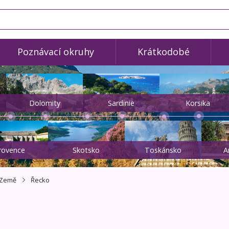
Poznávací okruhy
Krátkodobé
Dolomity
Sardinie
Korsika
rovence
Skotsko
Toskánsko
A
Země
Řecko