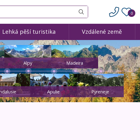
0
Vyhledat
Lehká pěší turistika
Vzdálené země
Alpy
Madeira
ndalusie
Apulie
Pyreneje