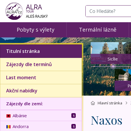
co hledáte
Pobyty s výlety
Termální lázně
Titulní stránka
Sicílie
Zájezdy dle termínů
Last moment
P
Akční nabídky
Hlavní stránka
Zájezdy dle zemí:
Naxos
Albánie
1
Andorra
1