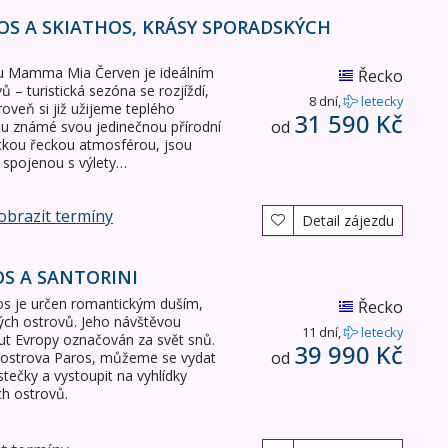
OS A SKIATHOS, KRÁSY SPORADSKÝCH
lu Mamma Mia Červen je ideálním
Řecko
– turistická sezóna se rozjíždí,
8 dní,
letecky
oveň si již užijeme teplého
31 590 Kč
od
sou známé svou jedinečnou přírodní
ckou řeckou atmosférou, jsou
 spojenou s výlety…
obrazit termíny
Detail zájezdu
S A SANTORINI
s je určen romantickým duším,
Řecko
ých ostrovů. Jeho návštěvou
11 dní,
letecky
ut Evropy označován za svět snů.
39 990 Kč
od
 ostrova Paros, můžeme se vydat
tečky a vystoupit na vyhlídky
h ostrovů.