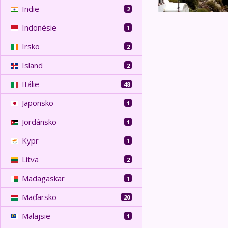
Indie
2
Indonésie
1
Irsko
2
Island
2
Itálie
48
Japonsko
1
Jordánsko
1
Kypr
1
Litva
2
Madagaskar
1
Maďarsko
20
Malajsie
1