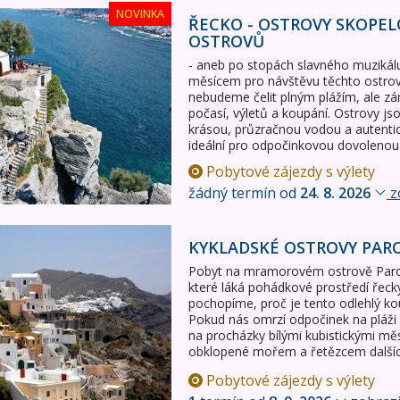
kopelos a Skiathos, krásy Sporadských ostrovů
NOVINKA
ŘECKO - OSTROVY SKOPEL
OSTROVŮ
- aneb po stopách slavného muziká
měsícem pro návštěvu těchto ostrovů 
nebudeme čelit plným plážím, ale zár
počasí, výletů a koupání. Ostrovy j
krásou, průzračnou vodou a autenti
ideální pro odpočinkovou dovolenou
Pobytové zájezdy s výlety
žádný termín od
24. 8. 2026
z
Paros a Santorini
KYKLADSKÉ OSTROVY PARO
Pobyt na mramorovém ostrově Paro
které láká pohádkové prostředí řeck
pochopíme, proč je tento odlehlý ko
Pokud nás omrzí odpočinek na pláži
na procházky bílými kubistickými měs
obklopené mořem a řetězcem dalšíc
Pobytové zájezdy s výlety