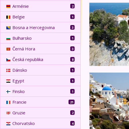
Řecko - ostrovy S
Arménie
2
Belgie
1
Bosna a Hercegovina
3
Bulharsko
1
Černá Hora
3
Česká republika
8
Dánsko
1
Kykladské ostrovy 
Egypt
1
Finsko
1
Francie
21
Gruzie
2
Chorvatsko
4