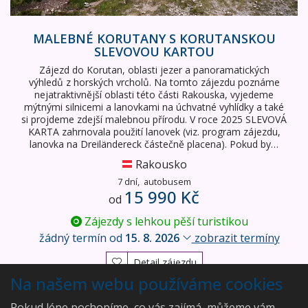
MALEBNÉ KORUTANY S KORUTANSKOU
SLEVOVOU KARTOU
Zájezd do Korutan, oblasti jezer a panoramatických
výhledů z horských vrcholů. Na tomto zájezdu poznáme
nejatraktivnější oblasti této části Rakouska, vyjedeme
mýtnými silnicemi a lanovkami na úchvatné vyhlídky a také
si projdeme zdejší malebnou přírodu. V roce 2025 SLEVOVÁ
KARTA zahrnovala použití lanovek (viz. program zájezdu,
lanovka na Dreiländereck částečně placena). Pokud by…
Rakousko
7 dní,
autobusem
15 990 Kč
od
Zájezdy s lehkou pěší turistikou
žádný termín od
15. 8. 2026
zobrazit termíny
Detail zájezdu
Na našem webu používáme cookies
Vyhledán
1
zájezd
Pokud lépe pochopíme, co vás zajímá, můžeme vám