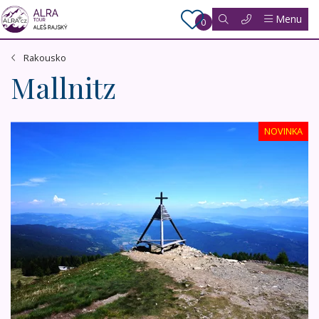
Menu
0
Rakousko
Mallnitz
Malebné Korutany s korutanskou slevovou kartou
NOVINKA