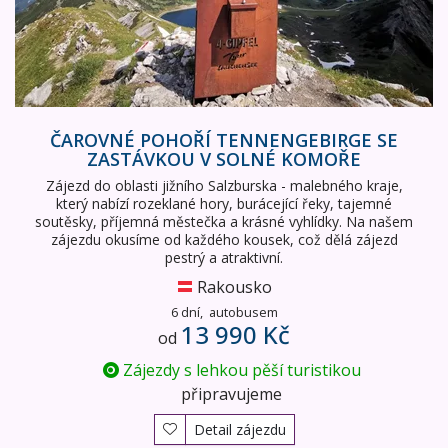
ČAROVNÉ POHOŘÍ TENNENGEBIRGE SE
ZASTÁVKOU V SOLNÉ KOMOŘE
Zájezd do oblasti jižního Salzburska - malebného kraje,
který nabízí rozeklané hory, burácející řeky, tajemné
soutěsky, příjemná městečka a krásné vyhlídky. Na našem
zájezdu okusíme od každého kousek, což dělá zájezd
pestrý a atraktivní.
Rakousko
6 dní,
autobusem
13 990 Kč
od
Zájezdy s lehkou pěší turistikou
připravujeme
Detail zájezdu