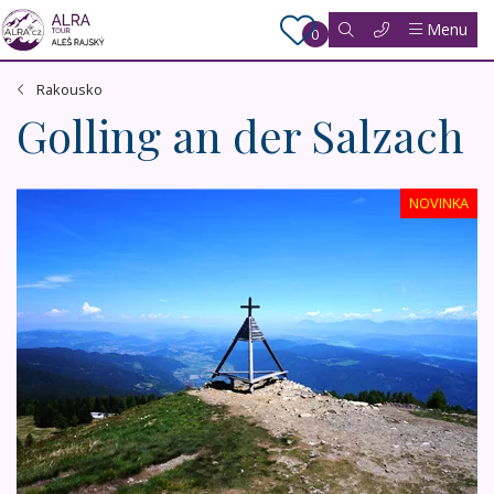
Menu
0
Rakousko
Golling an der Salzach
Malebné Korutany s korutanskou slevovou kartou
NOVINKA