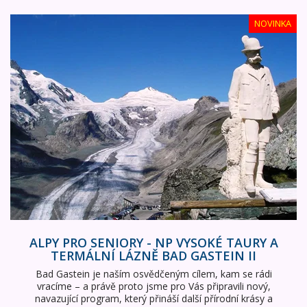
Alpy pro seniory - NP Vysoké Taury a termální lázně Bad G
NOVINKA
ALPY PRO SENIORY - NP VYSOKÉ TAURY A
TERMÁLNÍ LÁZNĚ BAD GASTEIN II
Bad Gastein je naším osvědčeným cílem, kam se rádi
vracíme – a právě proto jsme pro Vás připravili nový,
navazující program, který přináší další přírodní krásy a