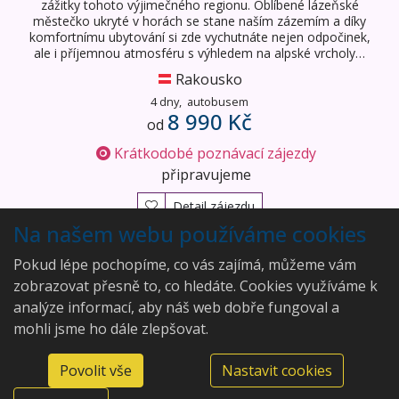
zážitky tohoto výjimečného regionu. Oblíbené lázeňské
městečko ukryté v horách se stane naším zázemím a díky
komfortnímu ubytování si zde vychutnáte nejen odpočinek,
ale i příjemnou atmosféru s výhledem na alpské vrcholy…
Rakousko
4 dny,
autobusem
8 990 Kč
od
Krátkodobé poznávací zájezdy
připravujeme
Detail zájezdu
Na našem webu používáme cookies
Vyhledáno
6
zájezdů
Pokud lépe pochopíme, co vás zajímá, můžeme vám
zobrazovat přesně to, co hledáte. Cookies využíváme k
analýze informací, aby náš web dobře fungoval a
mohli jsme ho dále zlepšovat.
Aleš Rajský
Povolit vše
Nastavit cookies
Modenská 292/20, 36007
©2026 Aleš Rajský
Karlovy Vary, Doubí