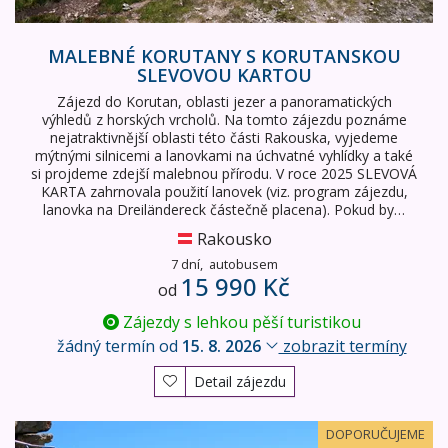
MALEBNÉ KORUTANY S KORUTANSKOU
SLEVOVOU KARTOU
Zájezd do Korutan, oblasti jezer a panoramatických
výhledů z horských vrcholů. Na tomto zájezdu poznáme
nejatraktivnější oblasti této části Rakouska, vyjedeme
mýtnými silnicemi a lanovkami na úchvatné vyhlídky a také
si projdeme zdejší malebnou přírodu. V roce 2025 SLEVOVÁ
KARTA zahrnovala použití lanovek (viz. program zájezdu,
lanovka na Dreiländereck částečně placena). Pokud by…
Rakousko
7 dní,
autobusem
15 990 Kč
od
Zájezdy s lehkou pěší turistikou
žádný termín od
15. 8. 2026
zobrazit termíny
Detail zájezdu
Alpy pro seniory - NP Vysoké Taury a termální lázně Bad 
DOPORUČUJEME