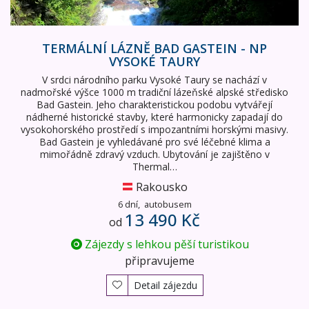
TERMÁLNÍ LÁZNĚ BAD GASTEIN - NP
VYSOKÉ TAURY
V srdci národního parku Vysoké Taury se nachází v
nadmořské výšce 1000 m tradiční lázeňské alpské středisko
Bad Gastein. Jeho charakteristickou podobu vytvářejí
nádherné historické stavby, které harmonicky zapadají do
vysokohorského prostředí s impozantními horskými masivy.
Bad Gastein je vyhledávané pro své léčebné klima a
mimořádně zdravý vzduch. Ubytování je zajištěno v
Thermal…
Rakousko
6 dní,
autobusem
13 490 Kč
od
Zájezdy s lehkou pěší turistikou
připravujeme
Detail zájezdu