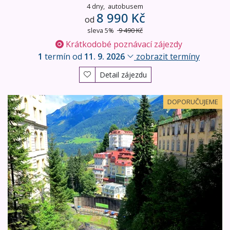
4 dny,
autobusem
8 990 Kč
od
sleva 5%
9 490 Kč
Krátkodobé poznávací zájezdy
1
termín od
11. 9. 2026
zobrazit termíny
Detail zájezdu
Termální lázně Bad Gastein - NP Vysoké Taury
DOPORUČUJEME