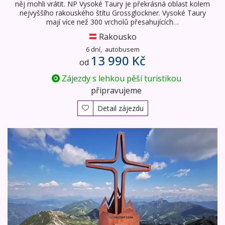
něj mohli vrátit. NP Vysoké Taury je překrásná oblast kolem
nejvyššího rakouského štítu Grossglockner. Vysoké Taury
mají více než 300 vrcholů přesahujících…
Rakousko
6 dní,
autobusem
13 990 Kč
od
Zájezdy s lehkou pěší turistikou
připravujeme
Detail zájezdu
Čarovné pohoří Tennengebirge se zastávkou v Solné ko