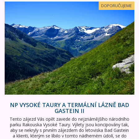
NP Vysoké Taury a termální lázně Bad Gastein II
DOPORUČUJEME
NP VYSOKÉ TAURY A TERMÁLNÍ LÁZNĚ BAD
GASTEIN II
Tento zájezd Vás opět zavede do nejznámějšího národního
parku Rakouska Vysoké Taury. Výlety jsou koncipovány tak,
aby se nekryly s prvním zájezdem do letoviska Bad Gastein
a klienti, kterým se líbilo v tomto nádherném údolí, se do