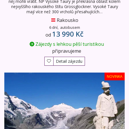
něj mohli vrátit. NP Vysoké Taury je překrásná oblast kolem
nejvyššího rakouského štítu Grossglockner. Vysoké Taury
mají více než 300 vrcholů přesahujících…
Rakousko
6 dní,
autobusem
13 990 Kč
od
Zájezdy s lehkou pěší turistikou
připravujeme
Detail zájezdu
Alpy pro seniory - NP Vysoké Taury a termální lázně Bad G
NOVINKA