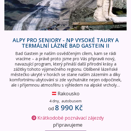
ALPY PRO SENIORY - NP VYSOKÉ TAURY A
TERMÁLNÍ LÁZNĚ BAD GASTEIN II
Bad Gastein je naším osvědčeným cílem, kam se rádi
vracíme – a právě proto jsme pro Vás připravili nový,
navazující program, který přináší další přírodní krásy a
zážitky tohoto výjimečného regionu. Oblíbené lázeňské
městečko ukryté v horách se stane naším zázemím a díky
komfortnímu ubytování si zde vychutnáte nejen odpočinek,
ale i příjemnou atmosféru s výhledem na alpské vrcholy…
Rakousko
4 dny,
autobusem
8 990 Kč
od
Krátkodobé poznávací zájezdy
připravujeme