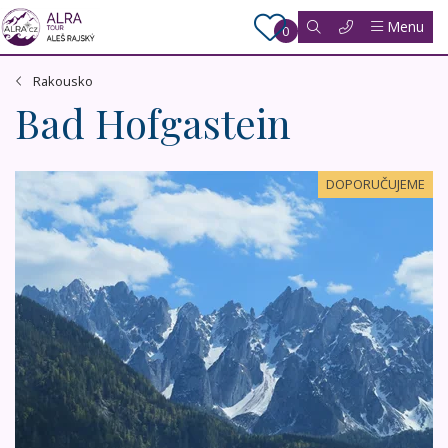
Menu
0
Rakousko
Bad Hofgastein
Hory a termální lázně Rakouska
DOPORUČUJEME