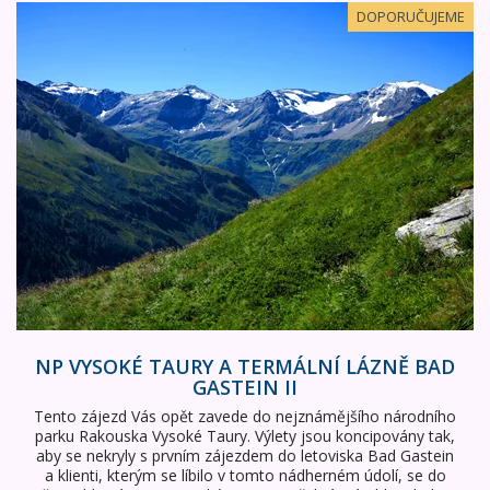
NP Vysoké Taury a termální lázně Bad Gastein II
DOPORUČUJEME
NP VYSOKÉ TAURY A TERMÁLNÍ LÁZNĚ BAD
GASTEIN II
Tento zájezd Vás opět zavede do nejznámějšího národního
parku Rakouska Vysoké Taury. Výlety jsou koncipovány tak,
aby se nekryly s prvním zájezdem do letoviska Bad Gastein
a klienti, kterým se líbilo v tomto nádherném údolí, se do