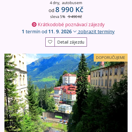
4 dny,
autobusem
8 990 Kč
od
sleva 5%
9 490 Kč
Krátkodobé poznávací zájezdy
1
termín od
11. 9. 2026
zobrazit termíny
Detail zájezdu
Termální lázně Bad Gastein - NP Vysoké Taury
DOPORUČUJEME