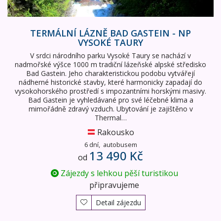
TERMÁLNÍ LÁZNĚ BAD GASTEIN - NP
VYSOKÉ TAURY
V srdci národního parku Vysoké Taury se nachází v
nadmořské výšce 1000 m tradiční lázeňské alpské středisko
Bad Gastein. Jeho charakteristickou podobu vytvářejí
nádherné historické stavby, které harmonicky zapadají do
vysokohorského prostředí s impozantními horskými masivy.
Bad Gastein je vyhledávané pro své léčebné klima a
mimořádně zdravý vzduch. Ubytování je zajištěno v
Thermal…
Rakousko
6 dní,
autobusem
13 490 Kč
od
Zájezdy s lehkou pěší turistikou
připravujeme
Detail zájezdu