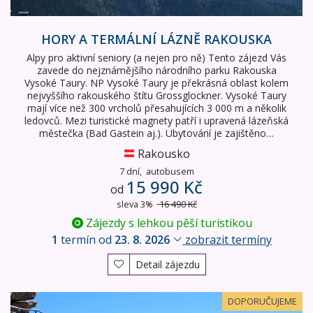
HORY A TERMÁLNÍ LÁZNĚ RAKOUSKA
Alpy pro aktivní seniory (a nejen pro ně) Tento zájezd Vás
zavede do nejznámějšího národního parku Rakouska
Vysoké Taury. NP Vysoké Taury je překrásná oblast kolem
nejvyššího rakouského štítu Grossglockner. Vysoké Taury
mají více než 300 vrcholů přesahujících 3 000 m a několik
ledovců. Mezi turistické magnety patří i upravená lázeňská
městečka (Bad Gastein aj.). Ubytování je zajištěno…
Rakousko
7 dní,
autobusem
15 990 Kč
od
sleva 3%
16 490 Kč
Zájezdy s lehkou pěší turistikou
1
termín od
23. 8. 2026
zobrazit termíny
Detail zájezdu
Alpy pro seniory - NP Vysoké Taury a termální lázně Bad 
DOPORUČUJEME