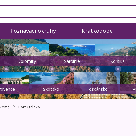
Poznávací okruhy
Krátkodobé
Dolomity
Sardinie
Korsika
rovence
Skotsko
Toskánsko
A
Země
Portugalsko