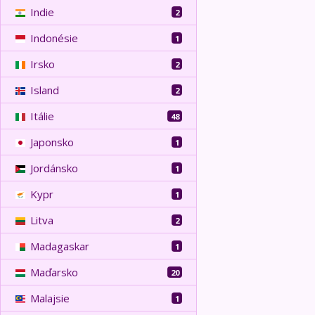
Indie
2
Indonésie
1
Irsko
2
Island
2
Itálie
48
Japonsko
1
Jordánsko
1
Kypr
1
Litva
2
Madagaskar
1
Maďarsko
20
Malajsie
1