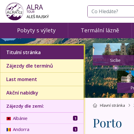
co hledáte
Pobyty s výlety
Termální lázně
Titulní stránka
Sicílie
Zájezdy dle termínů
Last moment
P
Akční nabídky
Hlavní stránka
Zájezdy dle zemí:
Porto
Albánie
1
Andorra
1