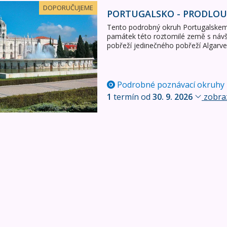
dloužená varianta
DOPORUČUJEME
PORTUGALSKO - PRODLOU
Tento podrobný okruh Portugalskem
památek této roztomilé země s náv
pobřeží jedinečného pobřeží Algarve
Podrobné poznávací okruhy
1
termín od
30. 9. 2026
zobraz