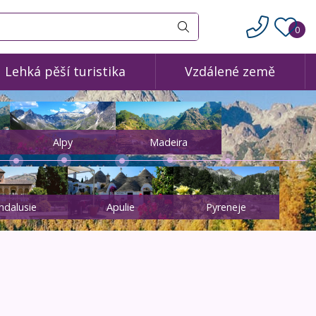
0
Vyhledat
Lehká pěší turistika
Vzdálené země
Alpy
Madeira
ndalusie
Apulie
Pyreneje