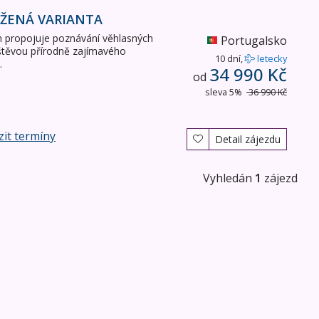
ŽENÁ VARIANTA
 propojuje poznávání věhlasných
Portugalsko
štěvou přírodně zajímavého
10 dní,
letecky
.
34 990 Kč
od
sleva 5%
36 990 Kč
it termíny
Detail zájezdu
Vyhledán
1
zájezd