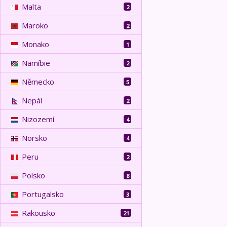
Malta
2
Maroko
2
Monako
1
Namíbie
2
Německo
5
Nepál
2
Nizozemí
4
Norsko
4
Peru
2
Polsko
8
Portugalsko
3
Rakousko
21