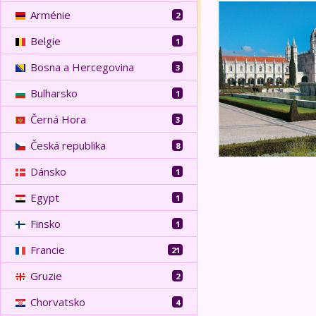
Portugalsko - pro
Arménie
2
Belgie
1
Bosna a Hercegovina
3
Bulharsko
1
Černá Hora
3
Česká republika
8
Dánsko
1
Egypt
1
Finsko
1
Francie
21
Gruzie
2
Chorvatsko
4