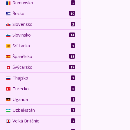
Rumunsko
2
Řecko
10
Slovensko
3
Slovinsko
14
Srí Lanka
1
Španělsko
18
Švýcarsko
17
Thajsko
1
Turecko
6
Uganda
1
Uzbekistán
1
Velká Británie
7