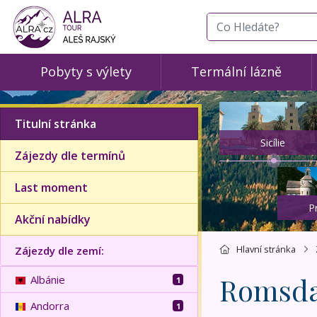
co hledáte
Pobyty s výlety
Termální lázně
Titulní stránka
Sicílie
Zájezdy dle termínů
Last moment
P
Akční nabídky
Hlavní stránka
Zájezdy dle zemí:
Romsda
Albánie
1
Andorra
1