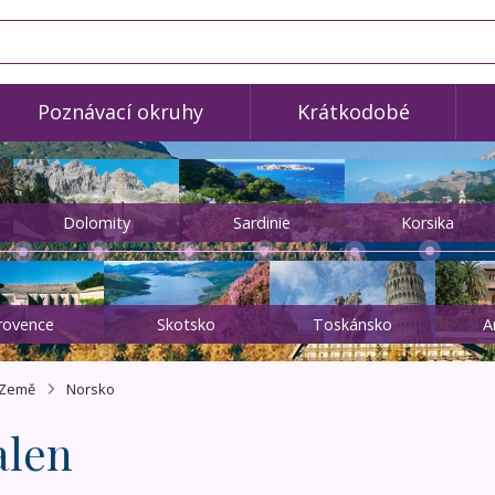
Poznávací okruhy
Krátkodobé
Dolomity
Sardinie
Korsika
rovence
Skotsko
Toskánsko
A
Země
Norsko
len