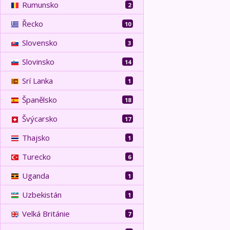
Rumunsko
2
Řecko
10
Slovensko
3
Slovinsko
14
Srí Lanka
1
Španělsko
18
Švýcarsko
17
Thajsko
1
Turecko
6
Uganda
1
Uzbekistán
1
Velká Británie
7