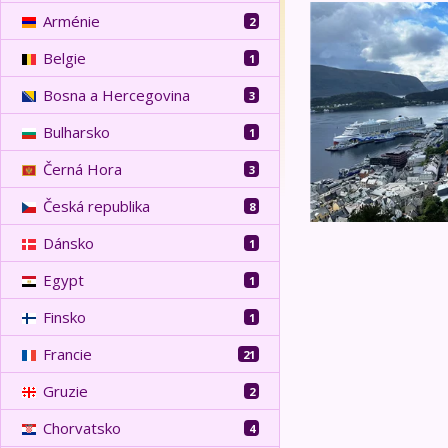
Norské fjordy
Arménie
2
Belgie
1
Bosna a Hercegovina
3
Bulharsko
1
Černá Hora
3
Česká republika
8
Dánsko
1
Egypt
1
Finsko
1
Francie
21
Gruzie
2
Chorvatsko
4