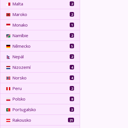
Malta
2
Maroko
2
Monako
1
Namíbie
2
Německo
5
Nepál
2
Nizozemí
4
Norsko
4
Peru
2
Polsko
8
Portugalsko
3
Rakousko
21