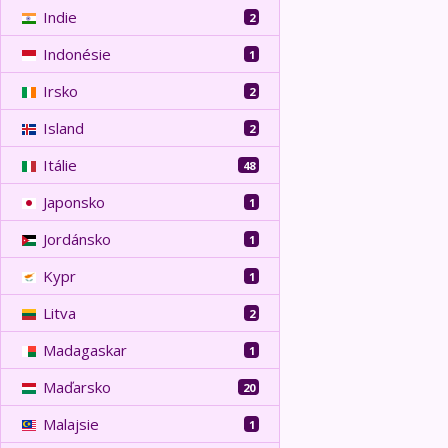
Indie
2
Indonésie
1
Irsko
2
Island
2
Itálie
48
Japonsko
1
Jordánsko
1
Kypr
1
Litva
2
Madagaskar
1
Maďarsko
20
Malajsie
1