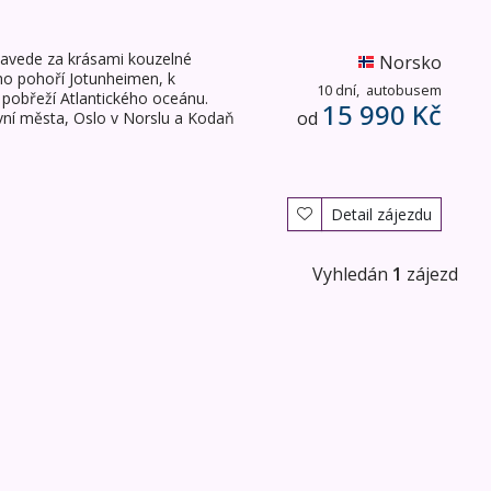
zavede za krásami kouzelné
Norsko
ího pohoří Jotunheimen, k
10 dní,
autobusem
 pobřeží Atlantického oceánu.
15 990 Kč
od
vní města, Oslo v Norslu a Kodaň
Detail zájezdu
Vyhledán
1
zájezd