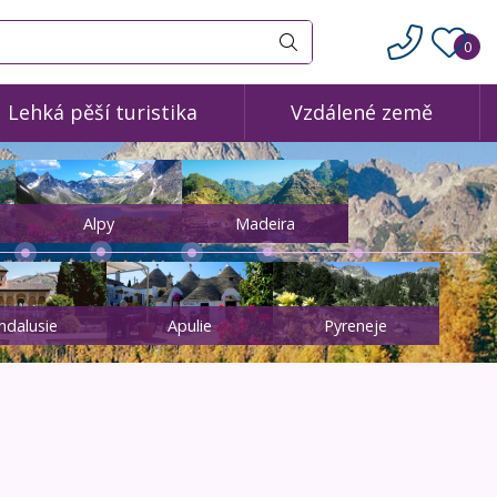
0
Vyhledat
Lehká pěší turistika
Vzdálené země
Alpy
Madeira
ndalusie
Apulie
Pyreneje