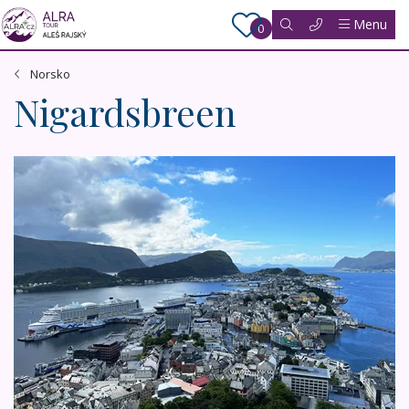
Menu
0
Norsko
Nigardsbreen
Norské fjordy