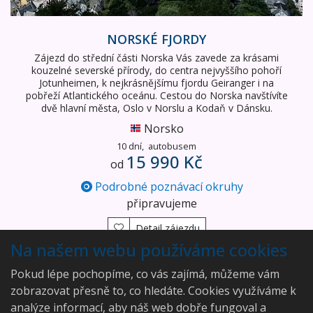
NORSKÉ FJORDY
Zájezd do střední části Norska Vás zavede za krásami
kouzelné severské přírody, do centra nejvyššího pohoří
Jotunheimen, k nejkrásnějšímu fjordu Geiranger i na
pobřeží Atlantického oceánu. Cestou do Norska navštívíte
dvě hlavní města, Oslo v Norslu a Kodaň v Dánsku.
Norsko
10 dní,
autobusem
15 990 Kč
od
Podrobné poznávací okruhy
připravujeme
Detail zájezdu
Na našem webu používáme cookies
Vyhledán
1
zájezd
Pokud lépe pochopíme, co vás zajímá, můžeme vám
zobrazovat přesně to, co hledáte. Cookies využíváme k
analýze informací, aby náš web dobře fungoval a