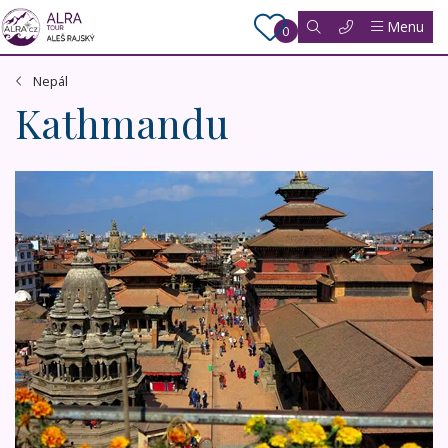
Menu
0
Nepál
Kathmandu
INDIE - Zlatý trojúhelník, Khajuraho, Varanásí + NEPÁL