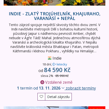
INDIE - ZLATÝ TROJÚHELNÍK, KHAJURAHO,
VARANÁSÍ + NEPÁL
Tento zájezd spojuje největší skvosty těchto dvou zemí. V
Indii navštívíte metropoli Dillí s bohatou kulturní historií,
působivý Jaipur s nádhernou pevností Amber, chybět
nebude v Ágře Tádž Mahal. Jedinečnou atmosférou dýchá
Varanásí a archeologická lokalita Khajuráho. V Nepálu
navštívíte královská města Bhaktapur i Patan, metropoli
Káthmandú i klidnou Pokharu , vyhlídky na Himaláje…
Indie
18 dní,
letecky
84 590 Kč
od
sleva 2%
85 990 Kč
Vzdálené země
1
termín od
13. 11. 2026
zobrazit termíny
Detail zájezdu