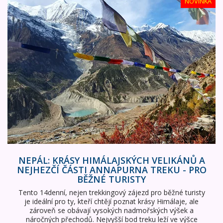
Nepál: Krásy himálajských velikánů a nejhezčí části Annap
NOVINKA
NEPÁL: KRÁSY HIMÁLAJSKÝCH VELIKÁNŮ A
NEJHEZČÍ ČÁSTI ANNAPURNA TREKU - PRO
BĚŽNÉ TURISTY
Tento 14denní, nejen trekkingový zájezd pro běžné turisty
je ideální pro ty, kteří chtějí poznat krásy Himálaje, ale
zároveň se obávají vysokých nadmořských výšek a
náročných přechodů. Nejvyšší bod treku leží ve výšce