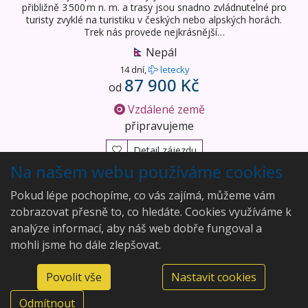
přibližně 3 500 m n. m. a trasy jsou snadno zvládnutelné pro
turisty zvyklé na turistiku v českých nebo alpských horách.
Trek nás provede nejkrásnější…
Nepál
14 dní,
letecky
87 900 Kč
od
Vzdálené země
připravujeme
Detail zájezdu
Na našem webu používáme cookies
Vyhledány
2
zájezdy
Pokud lépe pochopíme, co vás zajímá, můžeme vám
zobrazovat přesně to, co hledáte. Cookies využíváme k
analýze informací, aby náš web dobře fungoval a
mohli jsme ho dále zlepšovat.
Aleš Rajský
Povolit vše
Nastavit cookies
Modenská 292/20, 36007
©2026 Aleš Rajský
Karlovy Vary, Doubí
Odmítnout