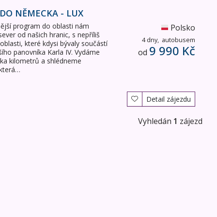
 DO NĚMECKA - LUX
nější program do oblasti nám
Polsko
sever od našich hranic, s nepříliš
4 dny,
autobusem
lasti, které kdysi bývaly součástí
9 990 Kč
od
šího panovníka Karla IV. Vydáme
olika kilometrů a shlédneme
 která…
Detail zájezdu
Vyhledán
1
zájezd