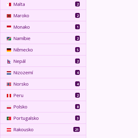
Malta
2
Maroko
2
Monako
1
Namíbie
2
Německo
5
Nepál
2
Nizozemí
4
Norsko
4
Peru
2
Polsko
8
Portugalsko
3
Rakousko
21