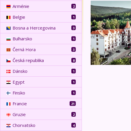
Relax v Polsku s v
Arménie
2
Belgie
1
Bosna a Hercegovina
3
Bulharsko
1
Černá Hora
3
Česká republika
8
Dánsko
1
Egypt
1
Finsko
1
Francie
21
Gruzie
2
Chorvatsko
4