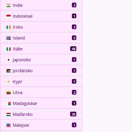
Indie
2
Indonésie
1
Irsko
2
Island
2
Itálie
48
Japonsko
1
Jordánsko
1
Kypr
1
Litva
2
Madagaskar
1
Maďarsko
20
Malajsie
1