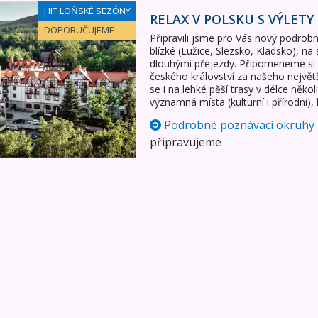
ýlety do Německa - LUX
HIT LOŇSKÉ SEZÓNY
RELAX V POLSKU S VÝLETY
DOPORUČUJEME
Připravili jsme pro Vás nový podrob
blízké (Lužice, Slezsko, Kladsko), na 
dlouhými přejezdy. Připomeneme si ob
českého království za našeho největ
se i na lehké pěší trasy v délce něk
významná místa (kulturní i přírodní),
Podrobné poznávací okruhy
připravujeme