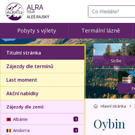
co hledáte
Pobyty s výlety
Termální lázně
Titulní stránka
Sicílie
Zájezdy dle termínů
Last moment
P
Akční nabídky
Hlavní stránka
Zájezdy dle zemí:
Oybin
Albánie
1
Andorra
1