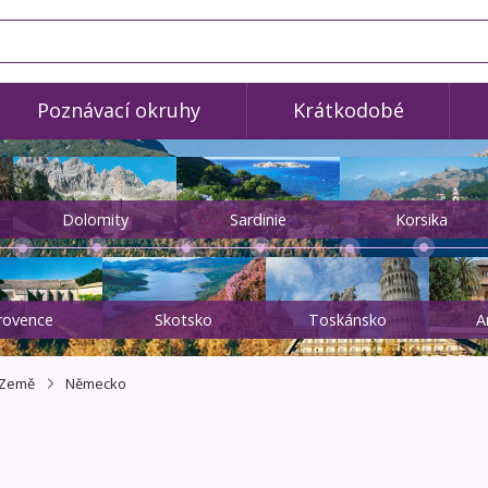
Poznávací okruhy
Krátkodobé
Dolomity
Sardinie
Korsika
rovence
Skotsko
Toskánsko
A
Země
Německo