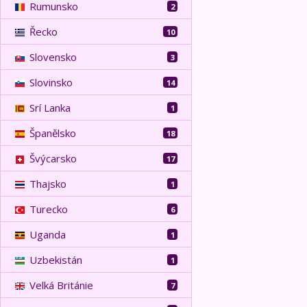
Rumunsko
2
Řecko
10
Slovensko
3
Slovinsko
14
Srí Lanka
1
Španělsko
18
Švýcarsko
17
Thajsko
1
Turecko
6
Uganda
1
Uzbekistán
1
Velká Británie
7