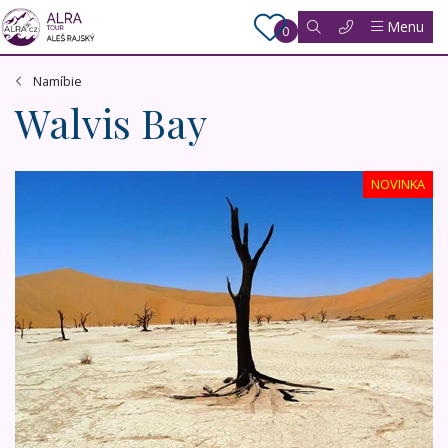
Menu
0
Namíbie
Walvis Bay
Podivuhodná Namibie
NOVINKA