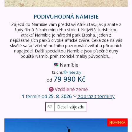
PODIVUHODNÁ NAMIBIE
Zájezd do Namibie vám představí Afriku tak, jak ji znáte z
řady filmů či knih minulého století. Největší turistickou
atrakcí Namibie je národní park Etosha, jeden z
nejúžasnějších parků divoké africké zvěře. Čeká zde na vás
skvělé safari včetně nočního pozorování zvířat u přírodních
napajedel. Další specialitou Namibie jsou písečné duny
pouště Namib, prehistorické malby původních…
Namíbie
12 dní,
letecky
79 990 Kč
od
Vzdálené země
1
termín od
25. 8. 2026
zobrazit termíny
Detail zájezdu
Úchvatná Namibie
NOVINKA