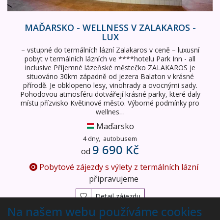
MAĎARSKO - WELLNESS V ZALAKAROS -
LUX
– vstupné do termálních lázní Zalakaros v ceně – luxusní
pobyt v termálních lázních ve ****hotelu Park Inn - all
inclusive Příjemné lázeňské městečko ZALAKAROS je
situováno 30km západně od jezera Balaton v krásné
přírodě. Je obklopeno lesy, vinohrady a ovocnými sady.
Pohodovou atmosféru dotvářejí krásné parky, které daly
místu přízvisko Květinové město. Výborné podmínky pro
wellnes…
Maďarsko
4 dny,
autobusem
9 690 Kč
od
Pobytové zájezdy s výlety z termálních lázní
připravujeme
Detail zájezdu
Na našem webu používáme cookies