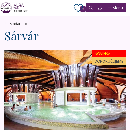
Menu
0
Maďarsko
Sárvár
Maďarsko - wellness v Zalakaros - LUX
NOVINKA
DOPORUČUJEME