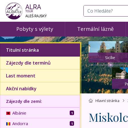
co hledáte
Pobyty s výlety
Termální lázně
Titulní stránka
Sicílie
Zájezdy dle termínů
Last moment
P
Akční nabídky
Hlavní stránka
Zájezdy dle zemí:
Miskol
Albánie
1
Andorra
1