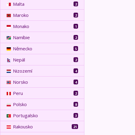
Malta
2
Maroko
2
Monako
1
Namíbie
2
Německo
5
Nepál
2
Nizozemí
4
Norsko
4
Peru
2
Polsko
8
Portugalsko
3
Rakousko
21