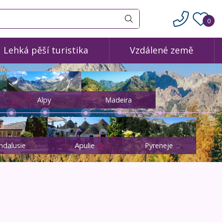
0
Vyhledat
Lehká pěší turistika
Vzdálené země
Alpy
Madeira
ndalusie
Apulie
Pyreneje