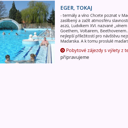
EGER, TOKAJ
- termály a víno Chcete poznat v Ma
zaslíbený a zažít atmosféru slavnos
aszú, Ludvíkem XVI. nazvané „vínem 
Goethem, Voltairem, Beethovenem… F
nejlepší příležitostí pro návštěvu nej
Maďarska. A k tomu proslulé maďar
Pobytové zájezdy s výlety z t
připravujeme