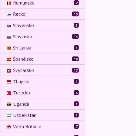
Rumunsko
2
Řecko
10
Slovensko
3
Slovinsko
14
Srí Lanka
1
Španělsko
18
Švýcarsko
17
Thajsko
1
Turecko
6
Uganda
1
Uzbekistán
1
Velká Británie
7