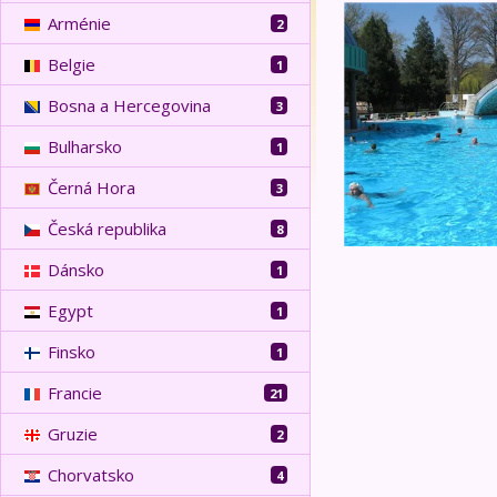
Eger, Tokaj
Arménie
2
Belgie
1
Bosna a Hercegovina
3
Bulharsko
1
Černá Hora
3
Česká republika
8
Dánsko
1
Egypt
1
Finsko
1
Francie
21
Gruzie
2
Chorvatsko
4