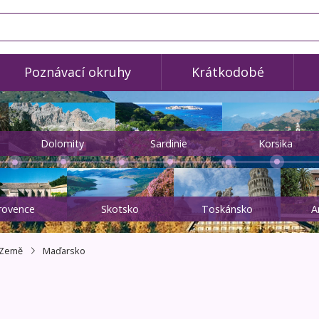
Poznávací okruhy
Krátkodobé
Dolomity
Sardinie
Korsika
rovence
Skotsko
Toskánsko
A
Země
Maďarsko
c