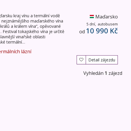
ďarsku kraj vínu a termální vodě
Maďarsko
ti nejznámějšího maďarského vína
5 dní,
autobusem
králů a králem vína“, opěvované
10 990 Kč
od
estival tokajského vína je určitě
slavnější vinařské oblasti
ské termální…
ermálních lázní
Detail zájezdu
Vyhledán
1
zájezd