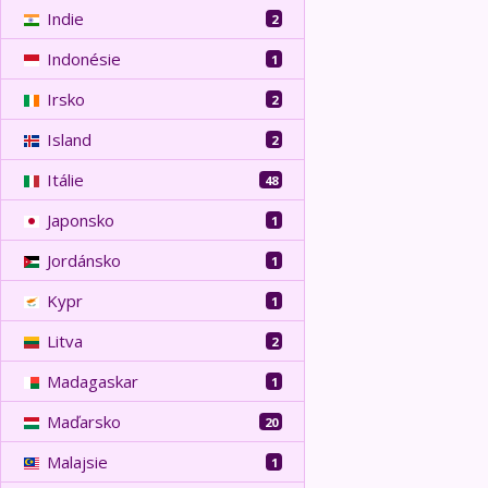
Indie
2
Indonésie
1
Irsko
2
Island
2
Itálie
48
Japonsko
1
Jordánsko
1
Kypr
1
Litva
2
Madagaskar
1
Maďarsko
20
Malajsie
1