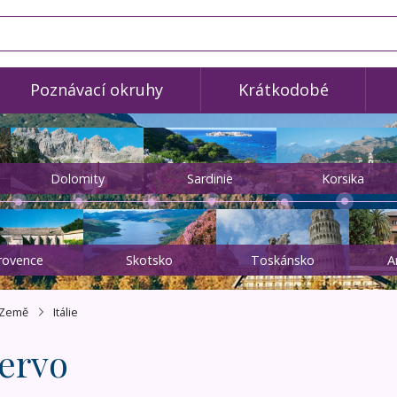
Poznávací okruhy
Krátkodobé
Dolomity
Sardinie
Korsika
rovence
Skotsko
Toskánsko
A
Země
Itálie
ervo