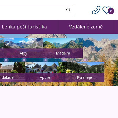
0
Vyhledat
Lehká pěší turistika
Vzdálené země
Alpy
Madeira
ndalusie
Apulie
Pyreneje