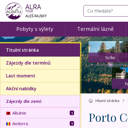
co hledáte
Pobyty s výlety
Termální lázně
Titulní stránka
Sicílie
Zájezdy dle termínů
Last moment
P
Akční nabídky
Hlavní stránka
Zájezdy dle zemí:
Porto C
Albánie
1
Andorra
1