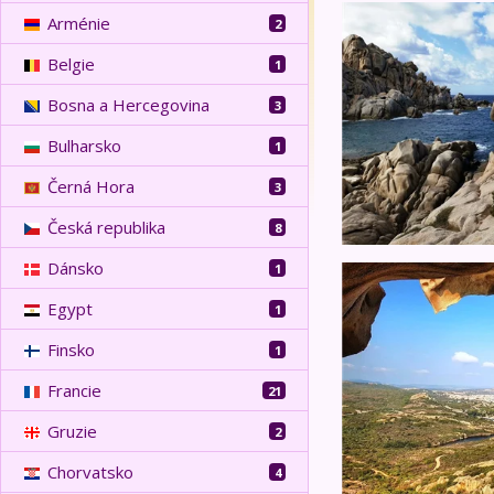
Smaragdová Sardin
Arménie
2
Belgie
1
Bosna a Hercegovina
3
Bulharsko
1
Černá Hora
3
Česká republika
8
Dánsko
1
Sardinie, Korsika
Egypt
1
Finsko
1
Francie
21
Gruzie
2
Chorvatsko
4