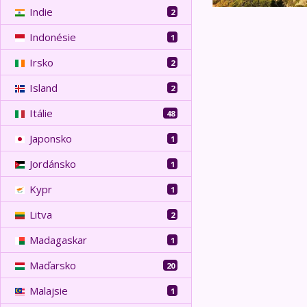
Indie
2
Indonésie
1
Irsko
2
Island
2
Itálie
48
Japonsko
1
Jordánsko
1
Kypr
1
Litva
2
Madagaskar
1
Maďarsko
20
Malajsie
1