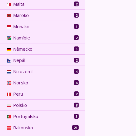
Malta
2
Maroko
2
Monako
1
Namíbie
2
Německo
5
Nepál
2
Nizozemí
4
Norsko
4
Peru
2
Polsko
8
Portugalsko
3
Rakousko
21