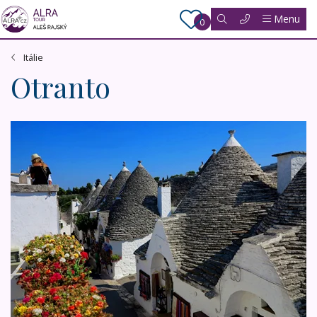
Menu
0
Itálie
Otranto
Apulie a Kalábrie - s možností výletu na Stromboli