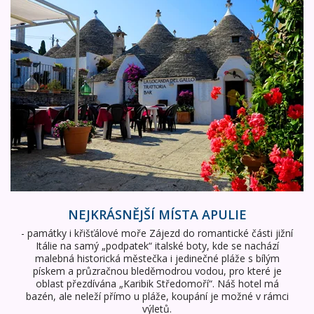
NEJKRÁSNĚJŠÍ MÍSTA APULIE
- památky i křišťálové moře Zájezd do romantické části jižní
Itálie na samý „podpatek“ italské boty, kde se nachází
malebná historická městečka i jedinečné pláže s bílým
pískem a průzračnou bleděmodrou vodou, pro které je
oblast přezdívána „Karibik Středomoří“. Náš hotel má
bazén, ale neleží přímo u pláže, koupání je možné v rámci
výletů.