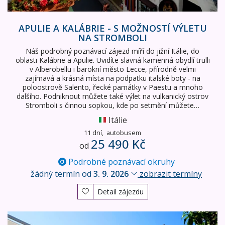
APULIE A KALÁBRIE - S MOŽNOSTÍ VÝLETU
NA STROMBOLI
Náš podrobný poznávací zájezd míří do jižní Itálie, do
oblasti Kalábrie a Apulie. Uvidíte slavná kamenná obydlí trulli
v Alberobellu i barokní město Lecce, přírodně velmi
zajímavá a krásná místa na podpatku italské boty - na
poloostrově Salento, řecké památky v Paestu a mnoho
dalšího. Podniknout můžete také výlet na vulkanický ostrov
Stromboli s činnou sopkou, kde po setmění můžete…
Itálie
11 dní,
autobusem
25 490 Kč
od
Podrobné poznávací okruhy
žádný termín od
3. 9. 2026
zobrazit termíny
Detail zájezdu
Nejkrásnější místa Apulie