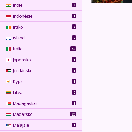
Indie
2
Indonésie
1
Irsko
2
Island
2
Itálie
48
Japonsko
1
Jordánsko
1
Kypr
1
Litva
2
Madagaskar
1
Maďarsko
20
Malajsie
1