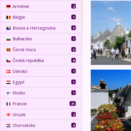
Toulky Kalábrií a A
Arménie
2
Belgie
1
Bosna a Hercegovina
3
Bulharsko
1
Černá Hora
3
Česká republika
8
Dánsko
1
Apulie a Kalábrie 
Egypt
1
Finsko
1
Francie
21
Gruzie
2
Chorvatsko
4