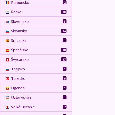
Rumunsko
2
Řecko
10
Slovensko
3
Slovinsko
14
Srí Lanka
1
Španělsko
18
Švýcarsko
17
Thajsko
1
Turecko
6
Uganda
1
Uzbekistán
1
Velká Británie
7