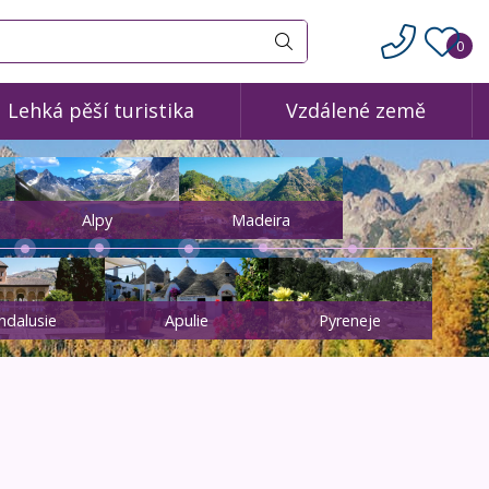
0
Vyhledat
Lehká pěší turistika
Vzdálené země
Alpy
Madeira
ndalusie
Apulie
Pyreneje