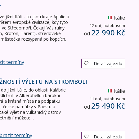
Í
jižní Itálii - to jsou kraje Apulie a
Itálie
větem evropské civilizace, kdy tyto
12 dní,
autobusem
 ve Středomoří. Čekají Vás ruiny
22 990 Kč
od
n, Kroton, Tarent), středověké
 městečka rozsypaná po kopcích,
it termíny
Detail zájezdu
MOŽNOSTÍ VÝLETU NA STROMBOLI
 jižní Itálie, do oblasti Kalábrie
Itálie
í trulli v Alberobellu i barokní
11 dní,
autobusem
vá a krásná místa na podpatku
25 490 Kč
od
to, řecké památky v Paestu a
ké výlet na vulkanický ostrov
 setmění můžete…
razit termíny
Detail zájezdu