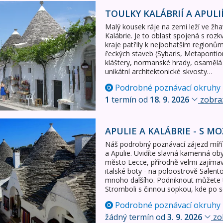
pulií
TOULKY KALÁBRIÍ A APULI
Malý kousek ráje na zemi leží ve žhavé 
Kalábrie. Je to oblast spojená s rozk
kraje patřily k nejbohatším regionům
řeckých staveb (Sybaris, Metapontio
kláštery, normanské hrady, osamělá
unikátní architektonické skvosty…
Podrobné poznávací okruhy
1
termín od
18. 9. 2026
zobraz
- s možností výletu na Stromboli
APULIE A KALÁBRIE - S 
Náš podrobný poznávací zájezd míří do
a Apulie. Uvidíte slavná kamenná obydl
město Lecce, přírodně velmi zajíma
italské boty - na poloostrově Salen
mnoho dalšího. Podniknout můžete ta
Stromboli s činnou sopkou, kde po
Podrobné poznávací okruhy
žádný termín od
3. 9. 2026
zob