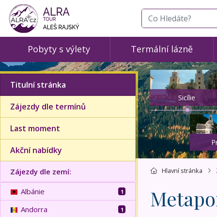
co hledáte
Pobyty s výlety
Termální lázně
Titulní stránka
Sicílie
Zájezdy dle termínů
Last moment
P
Akční nabídky
Hlavní stránka
Zájezdy dle zemí:
Metapo
Albánie
1
Andorra
1