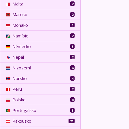
Malta
2
Maroko
2
Monako
1
Namíbie
2
Německo
5
Nepál
2
Nizozemí
4
Norsko
4
Peru
2
Polsko
8
Portugalsko
3
Rakousko
21