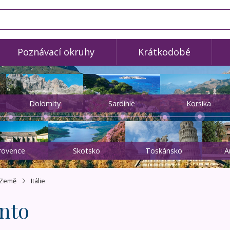
Poznávací okruhy
Krátkodobé
Dolomity
Sardinie
Korsika
rovence
Skotsko
Toskánsko
A
Země
Itálie
nto