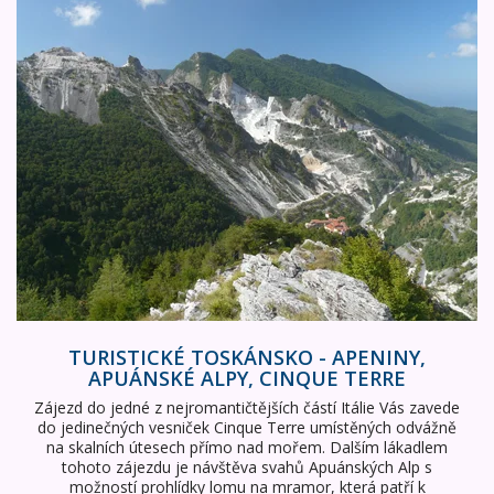
Turistické Toskánsko - Apeniny, Apuánské Alpy, Cinque T
TURISTICKÉ TOSKÁNSKO - APENINY,
APUÁNSKÉ ALPY, CINQUE TERRE
Zájezd do jedné z nejromantičtějších částí Itálie Vás zavede
do jedinečných vesniček Cinque Terre umístěných odvážně
na skalních útesech přímo nad mořem. Dalším lákadlem
tohoto zájezdu je návštěva svahů Apuánských Alp s
možností prohlídky lomu na mramor, která patří k