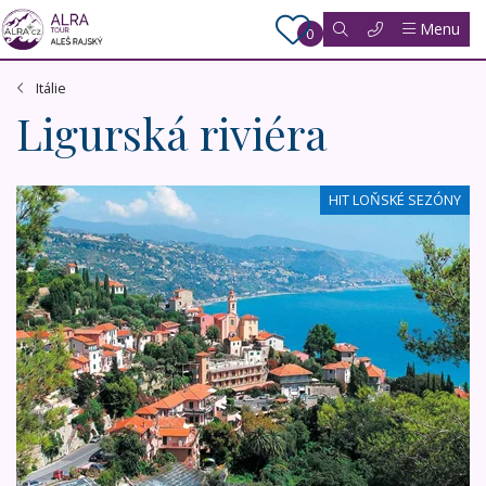
Menu
0
Itálie
Ligurská riviéra
Francouzská a palmová Ligurská riviéra
HIT LOŇSKÉ SEZÓNY