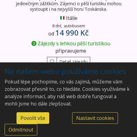
jedinečným zážitkům. Zájemci o pěší turistiku mohou
vystoupit i na nejvyšší horu Toskánska.
Itálie
8 dní,
autobusem
14 990 Kč
od
Zájezdy s lehkou pěší turistikou
připravujeme
Detail zájezdu
Na našem webu používáme cookies
Vyhledány
2
zájezdy
Pokud lépe pochopíme, co vás zajímá, můžeme vám
zobrazovat přesně to, co hledáte. Cookies využíváme k
analýze informací, aby náš web dobře fungoval a
mohli jsme ho dále zlepšovat.
Aleš Rajský
Povolit vše
Nastavit cookies
Modenská 292/20, 36007
©2026 Aleš Rajský
Karlovy Vary, Doubí
Odmítnout