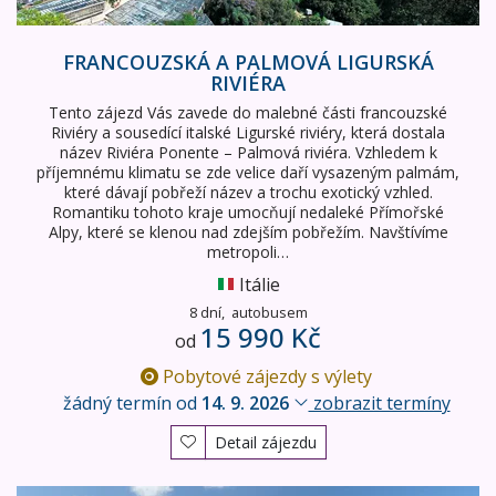
FRANCOUZSKÁ A PALMOVÁ LIGURSKÁ
RIVIÉRA
Tento zájezd Vás zavede do malebné části francouzské
Riviéry a sousedící italské Ligurské riviéry, která dostala
název Riviéra Ponente – Palmová riviéra. Vzhledem k
příjemnému klimatu se zde velice daří vysazeným palmám,
které dávají pobřeží název a trochu exotický vzhled.
Romantiku tohoto kraje umocňují nedaleké Přímořské
Alpy, které se klenou nad zdejším pobřežím. Navštívíme
metropoli…
Itálie
8 dní,
autobusem
15 990 Kč
od
Pobytové zájezdy s výlety
žádný termín od
14. 9. 2026
zobrazit termíny
Detail zájezdu