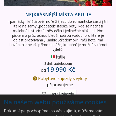
NEJKRÁSNĚJŠÍ MÍSTA APULIE
- památky i křišťálové moře Zájezd do romantické části jižní
Itálie na samý „podpatek“ italské boty, kde se nachází
malebná historická městečka i jedinečné pláže s bílým
pískem a průzračnou bleděmodrou vodou, pro které je
oblast přezdívána „Karibik Středomoří“. Náš hotel má
bazén, ale neleží přímo u pláže, koupání je možné v rámci
výletů.
Itálie
8 dní,
autobusem
19 990 Kč
od
Pobytové zájezdy s výlety
připravujeme
Detail zájezdu
Na našem webu používáme cookies
Vyhledán
1
zájezd
Pokud lépe pochopíme, co vás zajímá, můžeme vám