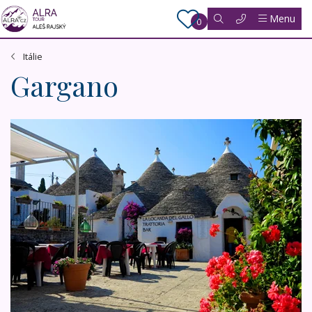
Menu
0
Itálie
Gargano
Nejkrásnější místa Apulie