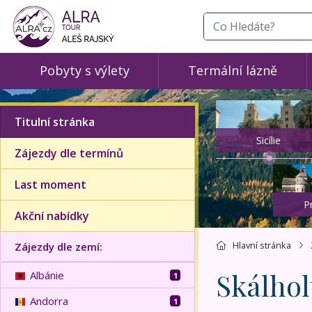
co hledáte
Pobyty s výlety
Termální lázně
Titulní stránka
Sicílie
Zájezdy dle termínů
Last moment
P
Akční nabídky
Hlavní stránka
Zájezdy dle zemí:
Skálhol
Albánie
1
Andorra
1