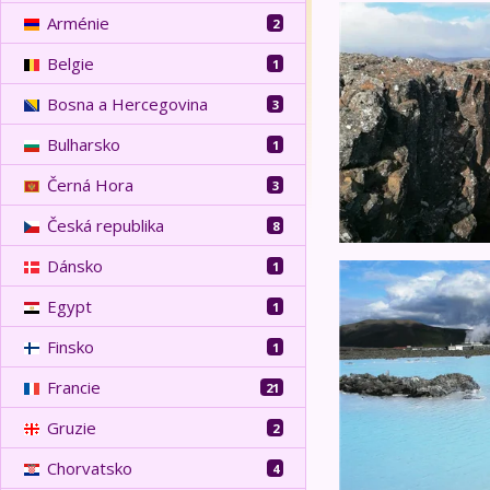
Pohodový týden na
Arménie
2
Belgie
1
Bosna a Hercegovina
3
Bulharsko
1
Černá Hora
3
Česká republika
8
Dánsko
1
Pohodový týden na
Egypt
1
Finsko
1
Francie
21
Gruzie
2
Chorvatsko
4