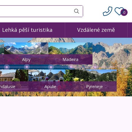
0
Vyhledat
Lehká pěší turistika
Vzdálené země
Alpy
Madeira
ndalusie
Apulie
Pyreneje