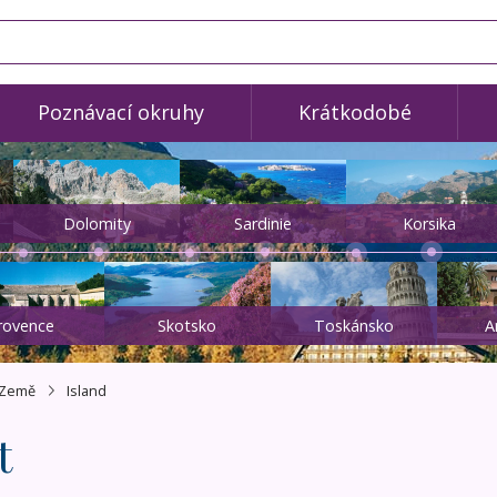
Poznávací okruhy
Krátkodobé
Dolomity
Sardinie
Korsika
rovence
Skotsko
Toskánsko
A
Země
Island
t