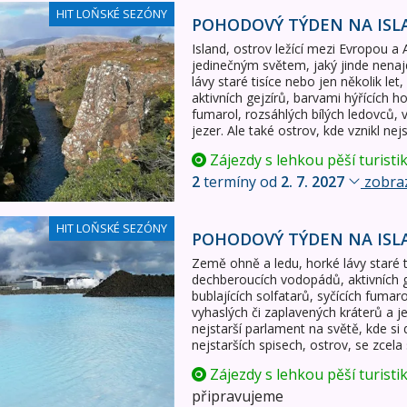
 Islandu
HIT LOŇSKÉ SEZÓNY
POHODOVÝ TÝDEN NA IS
Island, ostrov ležící mezi Evropou a
jedinečným světem, jaký jinde nena
lávy staré tisíce nebo jen několik l
aktivních gejzírů, barvami hýřících ho
fumarol, rozsáhlých bílých ledovců, 
jezer. Ale také ostrov, kde vznikl nej
Zájezdy s lehkou pěší turisti
2
termíny od
2. 7. 2027
zobraz
 Islandu - chatky
HIT LOŇSKÉ SEZÓNY
POHODOVÝ TÝDEN NA ISL
Země ohně a ledu, horké lávy staré ti
dechberoucích vodopádů, aktivních ge
bublajících solfatarů, syčících fumar
vyhaslých či zaplavených kráterů a je
nejstarší parlament na světě, kde si 
nejstarších spisech, ostrov, se zcel
Zájezdy s lehkou pěší turisti
připravujeme