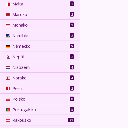
Malta
2
Maroko
2
Monako
1
Namíbie
2
Německo
5
Nepál
2
Nizozemí
4
Norsko
4
Peru
2
Polsko
8
Portugalsko
3
Rakousko
21