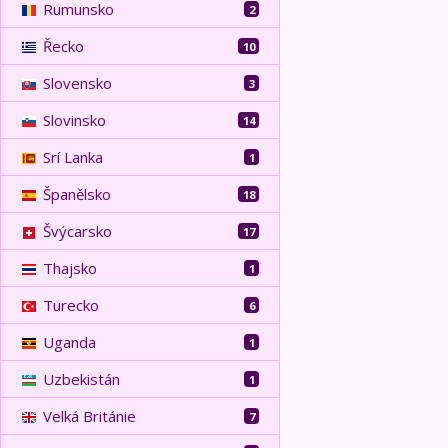
Rumunsko
2
Řecko
10
Slovensko
3
Slovinsko
14
Srí Lanka
1
Španělsko
18
Švýcarsko
17
Thajsko
1
Turecko
6
Uganda
1
Uzbekistán
1
Velká Británie
7