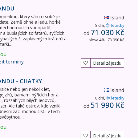
LANDU
 Amerikou, který sám o sobě je
Island
jdete. Země ohně a ledu, horké
8 dní,
letecky
et, dechberoucích vodopádů,
71 030 Kč
od
r a bublajících solfatarů, syčících
vyhaslých či zaplavených kráterů a
sleva 4%
73 990 Kč
starší…
kou
it termíny
Detail zájezdu
ANDU - CHATKY
síce nebo jen několik let,
Island
jzírů, barvami hýřících hor a
8 dní,
letecky
ol, rozsáhlých bílých ledovců,
51 990 Kč
od
zer. Ale také ostrov, kde vznikl
dnešní žáci mohou číst i v těch
a svébytnou…
kou
Detail zájezdu