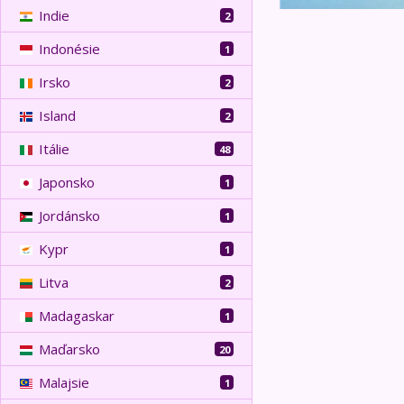
Indie
2
Indonésie
1
Irsko
2
Island
2
Itálie
48
Japonsko
1
Jordánsko
1
Kypr
1
Litva
2
Madagaskar
1
Maďarsko
20
Malajsie
1