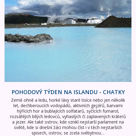
POHODOVÝ TÝDEN NA ISLANDU - CHATKY
Země ohně a ledu, horké lávy staré tisíce nebo jen několik
let, dechberoucích vodopádů, aktivních gejzírů, barvami
hýřících hor a bublajících solfatarů, syčících fumarol,
rozsáhlých bílých ledovců, vyhaslých či zaplavených kráterů
a jezer. Ale také ostrov, kde vznikl nejstarší parlament na
světě, kde si dnešní žáci mohou číst i v těch nejstarších
spisech, ostrov, se zcela svébytnou…