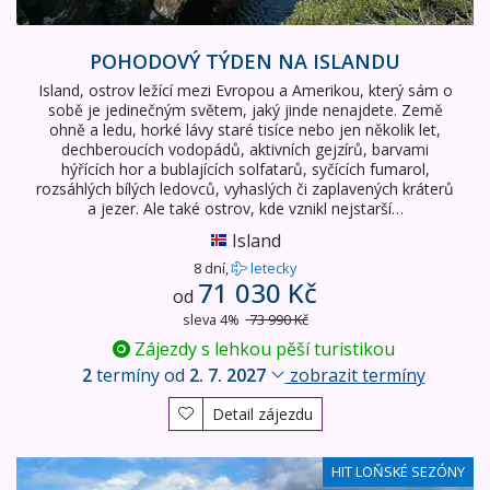
POHODOVÝ TÝDEN NA ISLANDU
Island, ostrov ležící mezi Evropou a Amerikou, který sám o
sobě je jedinečným světem, jaký jinde nenajdete. Země
ohně a ledu, horké lávy staré tisíce nebo jen několik let,
dechberoucích vodopádů, aktivních gejzírů, barvami
hýřících hor a bublajících solfatarů, syčících fumarol,
rozsáhlých bílých ledovců, vyhaslých či zaplavených kráterů
a jezer. Ale také ostrov, kde vznikl nejstarší…
Island
8 dní,
letecky
71 030 Kč
od
sleva 4%
73 990 Kč
Zájezdy s lehkou pěší turistikou
2
termíny od
2. 7. 2027
zobrazit termíny
Detail zájezdu
Pohodový týden na Islandu - chatky
HIT LOŇSKÉ SEZÓNY