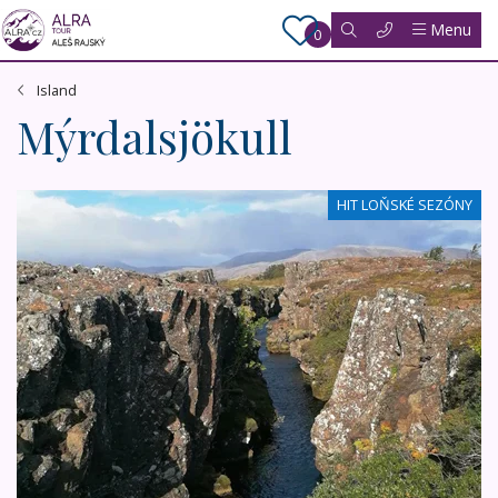
Menu
0
Island
Mýrdalsjökull
Pohodový týden na Islandu
HIT LOŇSKÉ SEZÓNY