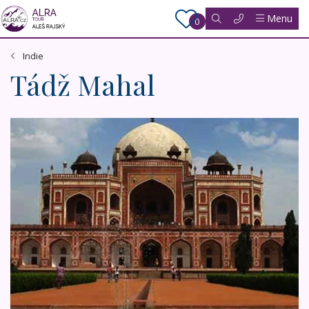
Menu
0
Indie
Tádž Mahal
Přírodní i kulturní skvosty severní Indie