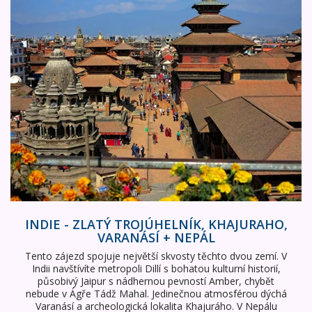
INDIE - Zlatý trojúhelník, Khajuraho, Varanásí + NEPÁL
INDIE - ZLATÝ TROJÚHELNÍK, KHAJURAHO,
VARANÁSÍ + NEPÁL
Tento zájezd spojuje největší skvosty těchto dvou zemí. V
Indii navštívíte metropoli Dillí s bohatou kulturní historií,
působivý Jaipur s nádhernou pevností Amber, chybět
nebude v Ágře Tádž Mahal. Jedinečnou atmosférou dýchá
Varanásí a archeologická lokalita Khajuráho. V Nepálu