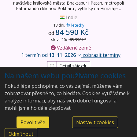
navštívíte královská města Bhaktapur i Patan, metropoli
Káthmandú i klidnou Pokharu , vyhlídky na Himaláje…
Indie
18 dní,
letecky
84 590 Kč
od
sleva 2%
85 990 Kč
Vzdálené země
1
termín od
13. 11. 2026
zobrazit termíny
Detail zájezdu
Na našem webu používáme cookies
Vyhledány
2
zájezdy
Pokud lépe pochopíme, co vás zajímá, můžeme vám
zobrazovat přesně to, co hledáte. Cookies využíváme k
analýze informací, aby náš web dobře fungoval a
mohli jsme ho dále zlepšovat.
Aleš Rajský
Povolit vše
Nastavit cookies
Modenská 292/20, 36007
©2026 Aleš Rajský
Karlovy Vary, Doubí
Odmítnout