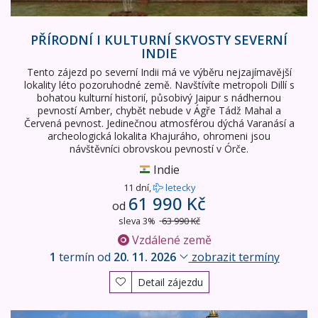
PŘÍRODNÍ I KULTURNÍ SKVOSTY SEVERNÍ
INDIE
Tento zájezd po severní Indii má ve výběru nejzajímavější
lokality léto pozoruhodné země. Navštívíte metropoli Dillí s
bohatou kulturní historií, působivý Jaipur s nádhernou
pevností Amber, chybět nebude v Ágře Tádž Mahal a
Červená pevnost. Jedinečnou atmosférou dýchá Varanásí a
archeologická lokalita Khajuráho, ohromeni jsou
návštěvníci obrovskou pevností v Órče.
Indie
11 dní,
letecky
61 990 Kč
od
sleva 3%
63 990 Kč
Vzdálené země
1
termín od
20. 11. 2026
zobrazit termíny
Detail zájezdu