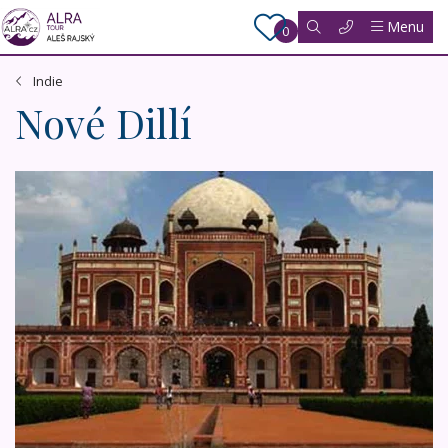
Menu
0
Indie
Nové Dillí
Přírodní i kulturní skvosty severní Indie