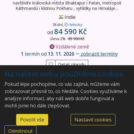
navštívíte královská města Bhaktapur i Patan, metropoli
Káthmandú i klidnou Pokharu , vyhlídky na Himaláje…
Indie
18 dní,
letecky
84 590 Kč
od
sleva 2%
85 990 Kč
Vzdálené země
1
termín od
13. 11. 2026
zobrazit termíny
Detail zájezdu
Na našem webu používáme cookies
Vyhledány
2
zájezdy
Pokud lépe pochopíme, co vás zajímá, můžeme vám
zobrazovat přesně to, co hledáte. Cookies využíváme k
analýze informací, aby náš web dobře fungoval a
mohli jsme ho dále zlepšovat.
Aleš Rajský
Povolit vše
Nastavit cookies
Modenská 292/20, 36007
©2026 Aleš Rajský
Karlovy Vary, Doubí
Odmítnout