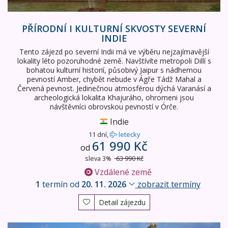
PŘÍRODNÍ I KULTURNÍ SKVOSTY SEVERNÍ
INDIE
Tento zájezd po severní Indii má ve výběru nejzajímavější
lokality léto pozoruhodné země. Navštívíte metropoli Dillí s
bohatou kulturní historií, působivý Jaipur s nádhernou
pevností Amber, chybět nebude v Ágře Tádž Mahal a
Červená pevnost. Jedinečnou atmosférou dýchá Varanásí a
archeologická lokalita Khajuráho, ohromeni jsou
návštěvníci obrovskou pevností v Órče.
Indie
11 dní,
letecky
61 990 Kč
od
sleva 3%
63 990 Kč
Vzdálené země
1
termín od
20. 11. 2026
zobrazit termíny
Detail zájezdu