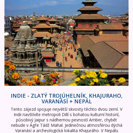
INDIE - Zlatý trojúhelník, Khajuraho, Varanásí + NEPÁL
INDIE - ZLATÝ TROJÚHELNÍK, KHAJURAHO,
VARANÁSÍ + NEPÁL
Tento zájezd spojuje největší skvosty těchto dvou zemí. V
Indii navštívíte metropoli Dillí s bohatou kulturní historií,
působivý Jaipur s nádhernou pevností Amber, chybět
nebude v Ágře Tádž Mahal. Jedinečnou atmosférou dýchá
Varanásí a archeologická lokalita Khajuráho. V Nepálu