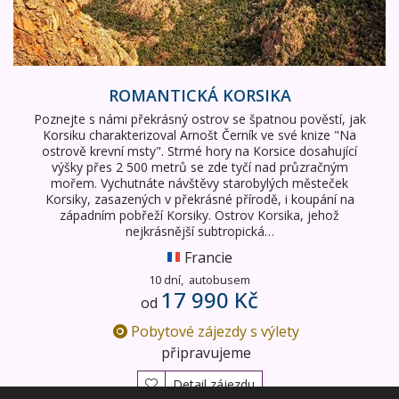
ROMANTICKÁ KORSIKA
Poznejte s námi překrásný ostrov se špatnou pověstí, jak
Korsiku charakterizoval Arnošt Černík ve své knize "Na
ostrově krevní msty". Strmé hory na Korsice dosahující
výšky přes 2 500 metrů se zde tyčí nad průzračným
mořem. Vychutnáte návštěvy starobylých městeček
Korsiky, zasazených v překrásné přírodě, i koupání na
západním pobřeží Korsiky. Ostrov Korsika, jehož
nejkrásnější subtropická…
Francie
10 dní,
autobusem
17 990 Kč
od
Pobytové zájezdy s výlety
připravujeme
Detail zájezdu