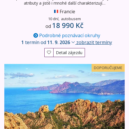
atributy a jistě i mnohé další charakterizují…
Francie
10 dní,
autobusem
18 990 Kč
od
Podrobné poznávací okruhy
1
termín od
11. 9. 2026
zobrazit termíny
Detail zájezdu
Romantická Korsika
DOPORUČUJEME