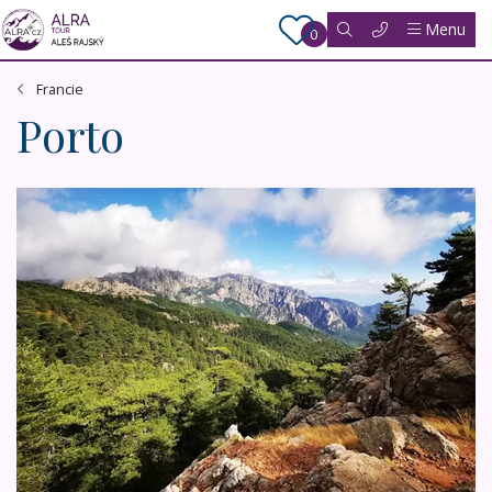
Menu
0
Francie
Porto
Romantická Korsika - varianta s horami, vodopády a kask