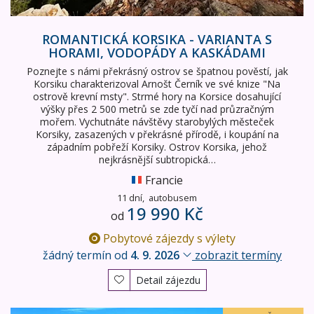
ROMANTICKÁ KORSIKA - VARIANTA S
HORAMI, VODOPÁDY A KASKÁDAMI
Poznejte s námi překrásný ostrov se špatnou pověstí, jak
Korsiku charakterizoval Arnošt Černík ve své knize "Na
ostrově krevní msty". Strmé hory na Korsice dosahující
výšky přes 2 500 metrů se zde tyčí nad průzračným
mořem. Vychutnáte návštěvy starobylých městeček
Korsiky, zasazených v překrásné přírodě, i koupání na
západním pobřeží Korsiky. Ostrov Korsika, jehož
nejkrásnější subtropická…
Francie
11 dní,
autobusem
19 990 Kč
od
Pobytové zájezdy s výlety
žádný termín od
4. 9. 2026
zobrazit termíny
Detail zájezdu