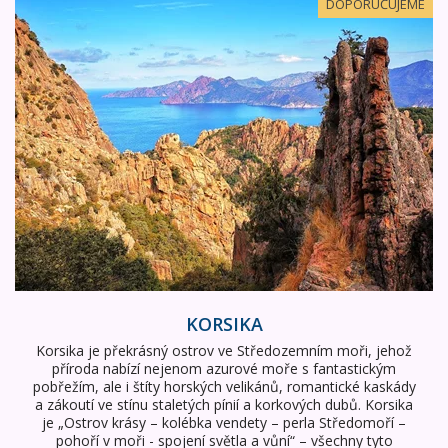
Korsika
DOPORUČUJEME
KORSIKA
Korsika je překrásný ostrov ve Středozemním moři, jehož
příroda nabízí nejenom azurové moře s fantastickým
pobřežím, ale i štíty horských velikánů, romantické kaskády
a zákoutí ve stínu staletých pínií a korkových dubů. Korsika
je „Ostrov krásy – kolébka vendety – perla Středomoří –
pohoří v moři - spojení světla a vůní“ – všechny tyto