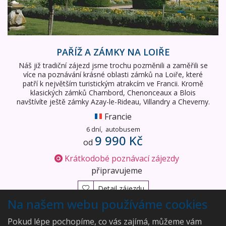
PAŘÍŽ A ZÁMKY NA LOIŘE
Náš již tradiční zájezd jsme trochu pozměnili a zaměřili se
více na poznávání krásné oblasti zámků na Loiře, které
patří k největším turistickým atrakcím ve Francii. Kromě
klasických zámků Chambord, Chenonceaux a Blois
navštívíte ještě zámky Azay-le-Rideau, Villandry a Cheverny.
Francie
6 dní,
autobusem
9 990 Kč
od
Krátkodobé poznávací zájezdy
připravujeme
Detail zájezdu
Na našem webu používáme cookies
Vyhledáno
5
zájezdů
Pokud lépe pochopíme, co vás zajímá, můžeme vám