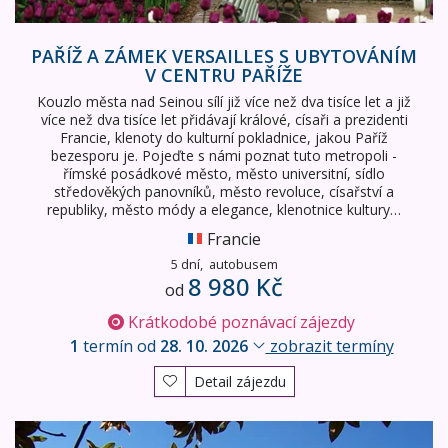
PAŘÍŽ A ZÁMEK VERSAILLES S UBYTOVÁNÍM
V CENTRU PAŘÍŽE
Kouzlo města nad Seinou sílí již více než dva tisíce let a již
více než dva tisíce let přidávají králové, císaři a prezidenti
Francie, klenoty do kulturní pokladnice, jakou Paříž
bezesporu je. Pojeďte s námi poznat tuto metropoli -
římské posádkové město, město universitní, sídlo
středověkých panovníků, město revoluce, císařství a
republiky, město módy a elegance, klenotnice kultury…
Francie
5 dní,
autobusem
8 980 Kč
od
Krátkodobé poznávací zájezdy
1
termín od
28. 10. 2026
zobrazit termíny
Detail zájezdu
Paříž letecky