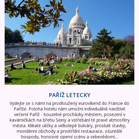
PAŘÍŽ LETECKY
Vydejte se s námi na prodloužený eurovíkend do Francie do
Paříže. Poloha hotelu nám umožní individuálně navštívit
večerní Paříž - kouzelné procházky městem, posezení v
kavárničkách na břehu Seiny a vstřebání té pravé atmosféry
města. Klikaté uličky a velkolepé bulváry, proslulé stavby,
mondénní obchody a prvotřídní restaurace, ošuntělé
hospody, honosné operní scény a sebevědomí…