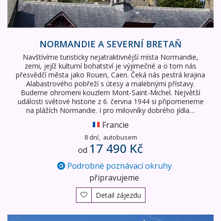
NORMANDIE A SEVERNÍ BRETAŇ
Navštívíme turisticky nejatraktivnější místa Normandie,
zemi, jejíž kulturní bohatství je výjimečné a o tom nás
přesvědčí města jako Rouen, Caen. Čeká nás pestrá krajina
Alabastrového pobřeží s útesy a malebnými přístavy.
Budeme ohromeni kouzlem Mont-Saint-Michel. Největší
události světové historie z 6. června 1944 si připomeneme
na plážích Normandie. I pro milovníky dobrého jídla…
Francie
8 dní,
autobusem
17 490 Kč
od
Podrobné poznávací okruhy
připravujeme
Detail zájezdu
Paříž a zámek Versailles