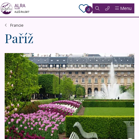
Menu
0
Francie
Paříž
Paříž a zámek Versailles s ubytováním v centru Paříže