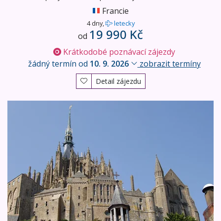
Francie
4 dny,
letecky
19 990 Kč
od
Krátkodobé poznávací zájezdy
žádný termín od
10. 9. 2026
zobrazit termíny
Detail zájezdu
Normandie a severní Bretaň