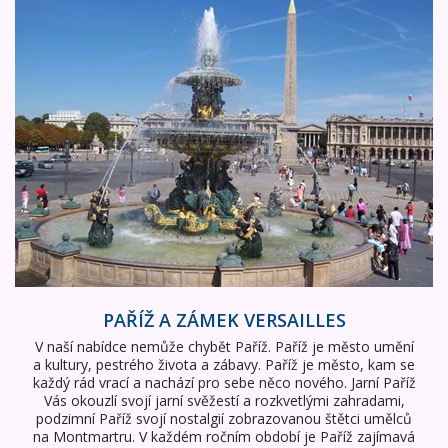
PAŘÍŽ A ZÁMEK VERSAILLES
V naší nabídce nemůže chybět Paříž. Paříž je město umění
a kultury, pestrého života a zábavy. Paříž je město, kam se
každý rád vrací a nachází pro sebe něco nového. Jarní Paříž
Vás okouzlí svojí jarní svěžestí a rozkvetlými zahradami,
podzimní Paříž svojí nostalgií zobrazovanou štětci umělců
na Montmartru. V každém ročním období je Paříž zajímavá