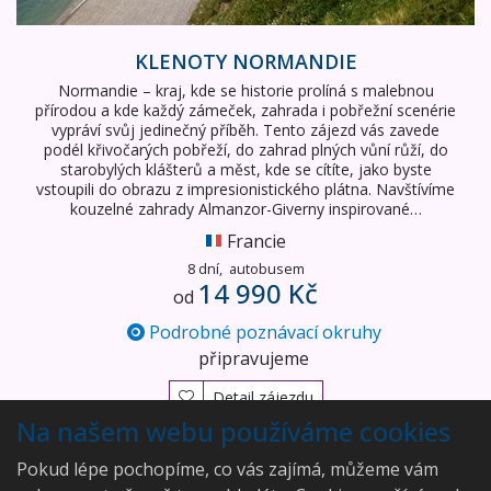
KLENOTY NORMANDIE
Normandie – kraj, kde se historie prolíná s malebnou
přírodou a kde každý zámeček, zahrada i pobřežní scenérie
vypráví svůj jedinečný příběh. Tento zájezd vás zavede
podél křivočarých pobřeží, do zahrad plných vůní růží, do
starobylých klášterů a měst, kde se cítíte, jako byste
vstoupili do obrazu z impresionistického plátna. Navštívíme
kouzelné zahrady Almanzor-Giverny inspirované…
Francie
8 dní,
autobusem
14 990 Kč
od
Podrobné poznávací okruhy
připravujeme
Detail zájezdu
Na našem webu používáme cookies
Vyhledán
1
zájezd
Pokud lépe pochopíme, co vás zajímá, můžeme vám