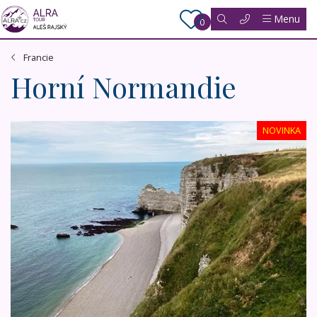
Menu
0
Francie
Horní Normandie
Klenoty Normandie
NOVINKA