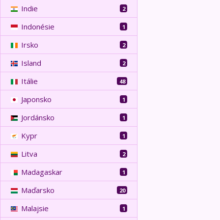
Indie
2
Indonésie
1
Irsko
2
Island
2
Itálie
48
Japonsko
1
Jordánsko
1
Kypr
1
Litva
2
Madagaskar
1
Maďarsko
20
Malajsie
1