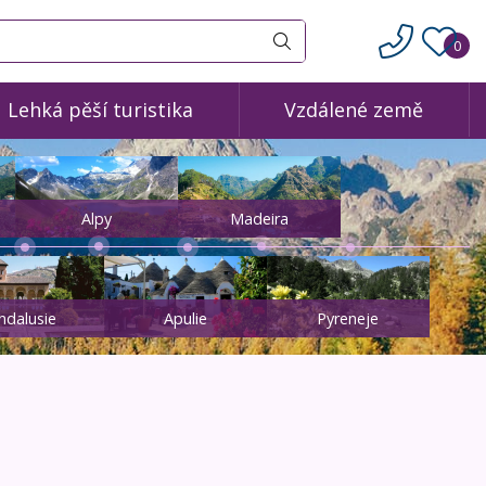
0
Vyhledat
Lehká pěší turistika
Vzdálené země
Alpy
Madeira
ndalusie
Apulie
Pyreneje