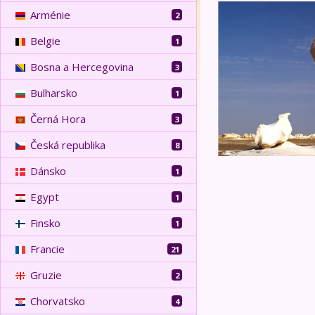
Egypt - oázy Zápa
Arménie
2
Belgie
1
Bosna a Hercegovina
3
Bulharsko
1
Černá Hora
3
Česká republika
8
Dánsko
1
Egypt
1
Finsko
1
Francie
21
Gruzie
2
Chorvatsko
4