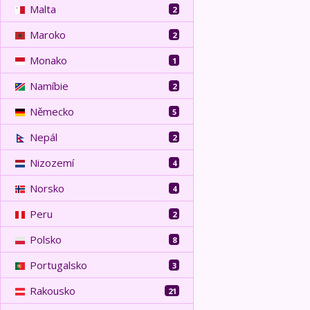
Malta
2
Maroko
2
Monako
1
Namíbie
2
Německo
5
Nepál
2
Nizozemí
4
Norsko
4
Peru
2
Polsko
8
Portugalsko
3
Rakousko
21