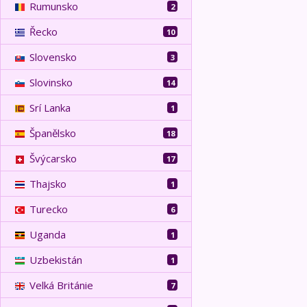
Rumunsko
2
Řecko
10
Slovensko
3
Slovinsko
14
Srí Lanka
1
Španělsko
18
Švýcarsko
17
Thajsko
1
Turecko
6
Uganda
1
Uzbekistán
1
Velká Británie
7