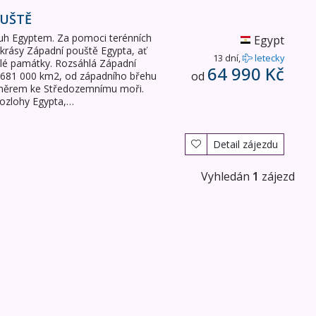
OUŠTĚ
kruh Egyptem. Za pomoci terénních
Egypt
krásy Západní pouště Egypta, ať
13 dní,
letecky
ylé památky. Rozsáhlá Západní
64 990 Kč
od
e 681 000 km2, od západního břehu
u směrem ke Středozemnímu moři.
rozlohy Egypta,…
Detail zájezdu
Vyhledán
1
zájezd