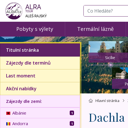
co hledáte
Pobyty s výlety
Termální lázně
Titulní stránka
Sicílie
Zájezdy dle termínů
Last moment
P
Akční nabídky
Hlavní stránka
Zájezdy dle zemí:
Dachla
Albánie
1
Andorra
1