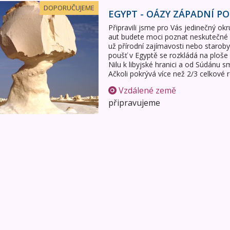
dní pouště
DOPORUČUJEME
EGYPT - OÁZY ZÁPADNÍ P
Připravili jsme pro Vás jedinečný o
aut budete moci poznat neskutečné 
už přírodní zajímavosti nebo starob
poušť v Egyptě se rozkládá na ploš
Nilu k libyjské hranici a od Súdán
Ačkoli pokrývá více než 2/3 celkové 
Vzdálené země
připravujeme