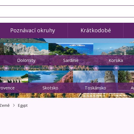
Poznávací okruhy
Krátkodobé
Dolomity
Sardinie
Korsika
rovence
Skotsko
Toskánsko
A
Země
Egypt