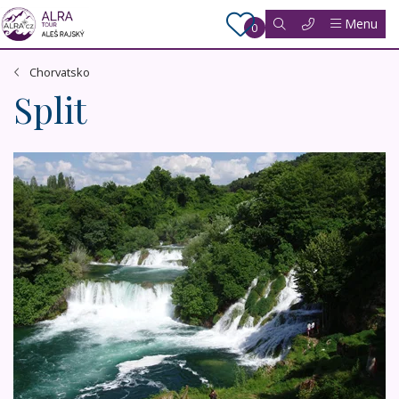
Menu
0
Chorvatsko
Split
Národní parky a přírodní krásy Chorvatska