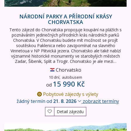
NÁRODNÍ PARKY A PŘÍRODNÍ KRÁSY
CHORVATSKA
Tento zájezd do Chorvatska propojuje koupání na plážích s
poznáváním jedinečných přírodních krás národních parků
Chorvatska. V Chorvatsku budete mít možnost se projít
soutěskou Paklenica nebo zavzpomínat na slavného
Vinnetoua v NP Plitvická jezera. Chorvatsko ale také nabízí
významné historické monumenty ve starobylých městech
Zadar, Šibenik, Split a Trogir. Chorvatsko je ale mezi…
Chorvatsko
10 dní,
autobusem
15 990 Kč
od
Pobytové zájezdy s výlety
žádný termín od
21. 8. 2026
zobrazit termíny
Detail zájezdu
Národní parky a přírodní krásy Chorvatska II