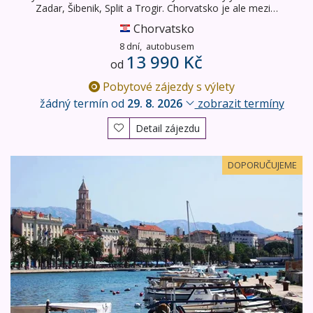
Zadar, Šibenik, Split a Trogir. Chorvatsko je ale mezi…
Chorvatsko
8 dní,
autobusem
13 990 Kč
od
Pobytové zájezdy s výlety
žádný termín od
29. 8. 2026
zobrazit termíny
Detail zájezdu
Ostrov Vis - poklad střední Dalmácie
DOPORUČUJEME