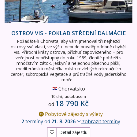
OSTROV VIS - POKLAD STŘEDNÍ DALMÁCIE
Požádáte-li Chorvata, aby vám jmenoval tři nejhezčí
ostrovy své vlasti, ve výčtu nebude pravděpodobně chybět
Vis. Přírodní krásy ostrova, příchuť zapovězeného – pro
veřejnost nepřístupný do roku 1989, členité pobřeží s
množstvím zátok, jeskyní a nejednou písečnou pláží,
mediteránská městečka místo rozlehlých rekreačních
center, subtropická vegetace a průzračné vody Jaderského
moře…
Chorvatsko
10 dní,
autobusem
18 790 Kč
od
Pobytové zájezdy s výlety
2
termíny od
21. 8. 2026
zobrazit termíny
Detail zájezdu