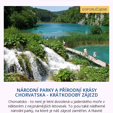
Národní parky a přírodní krásy Chorvatska - krátkodobý 
DOPORUČUJEME
NÁRODNÍ PARKY A PŘÍRODNÍ KRÁSY
CHORVATSKA - KRÁTKODOBÝ ZÁJEZD
Chorvatsko - to není je letní dovolená u Jaderského moře v
některém z nejznámějších letovisek. To jsou také nádherné
národní parky, na které je náš zájezd zaměřen. A hlavně