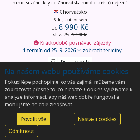
mimo sezónu, kdy do Chorvatska mnoho turistů nejezdí.
Chorvatsko
6 dní,
autobusem
8 990 Kč
od
sleva 7%
9 690 Kč
Krátkodobé poznávací zájezdy
1
termín od
25. 9. 2026
zobrazit termíny
Detail zájezdu
Na našem webu používáme cookies
Vyhledány
4
zájezdy
Pokud lépe pochopíme, co vás zajímá, můžeme vám
zobrazovat přesně to, co hledáte. Cookies využíváme k
analýze informací, aby náš web dobře fungoval a
mohli jsme ho dále zlepšovat.
Aleš Rajský
Povolit vše
Nastavit cookies
Modenská 292/20, 36007
©2026 Aleš Rajský
Karlovy Vary, Doubí
Odmítnout