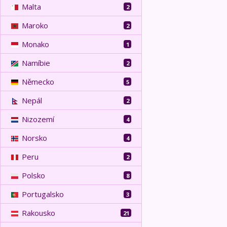
Malta
2
Maroko
2
Monako
1
Namíbie
2
Německo
5
Nepál
2
Nizozemí
4
Norsko
4
Peru
2
Polsko
8
Portugalsko
3
Rakousko
21