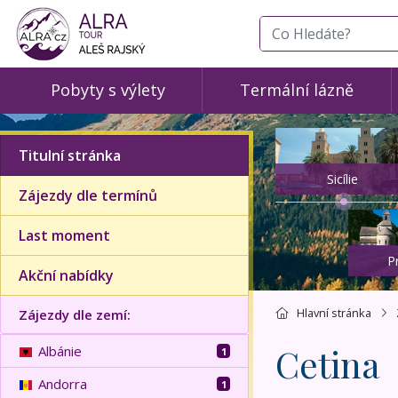
co hledáte
Pobyty s výlety
Termální lázně
Titulní stránka
Sicílie
Zájezdy dle termínů
Last moment
P
Akční nabídky
Hlavní stránka
Zájezdy dle zemí:
Cetina
Albánie
1
Andorra
1