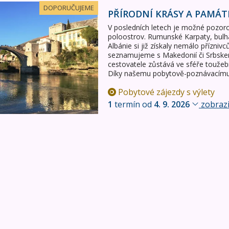
amátky Bosny a Hercegoviny + jižní Dalmácie
DOPORUČUJEME
PŘÍRODNÍ KRÁSY A PAMÁT
V posledních letech je možné pozor
poloostrov. Rumunské Karpaty, bulha
Albánie si již získaly nemálo přízniv
seznamujeme s Makedonií či Srbskem
cestovatele zůstává ve sféře touže
Díky našemu pobytově-poznávacímu
Pobytové zájezdy s výlety
1
termín od
4. 9. 2026
zobrazi