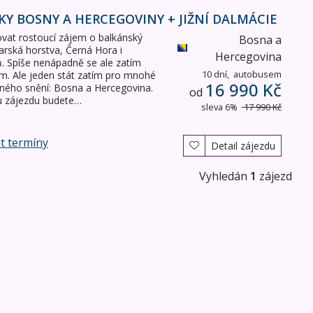
KY BOSNY A HERCEGOVINY + JIŽNÍ DALMÁCIE
ovat rostoucí zájem o balkánský
Bosna a
rská horstva, Černá Hora i
Hercegovina
ců. Spíše nenápadně se ale zatím
10 dní,
autobusem
. Ale jeden stát zatím pro mnohé
16 990 Kč
bného snění: Bosna a Hercegovina.
od
 zájezdu budete…
sleva 6%
17 990 Kč
t termíny
Detail zájezdu
Vyhledán
1
zájezd