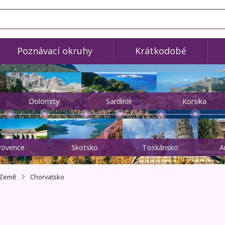
Poznávací okruhy
Krátkodobé
Dolomity
Sardinie
Korsika
rovence
Skotsko
Toskánsko
A
Země
Chorvatsko