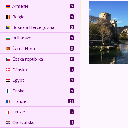
Přírodní krásy a p
Arménie
2
Belgie
1
Bosna a Hercegovina
3
Bulharsko
1
Černá Hora
3
Česká republika
8
Dánsko
1
Egypt
1
Finsko
1
Francie
21
Gruzie
2
Chorvatsko
4