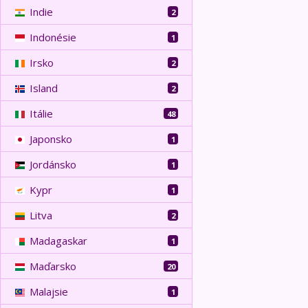
Indie
2
Indonésie
1
Irsko
2
Island
2
Itálie
48
Japonsko
1
Jordánsko
1
Kypr
1
Litva
2
Madagaskar
1
Maďarsko
20
Malajsie
1