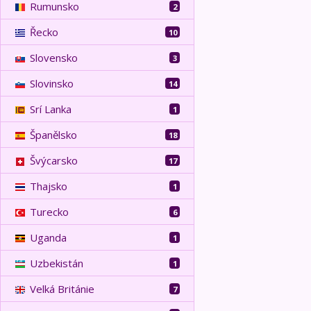
Rumunsko
2
Řecko
10
Slovensko
3
Slovinsko
14
Srí Lanka
1
Španělsko
18
Švýcarsko
17
Thajsko
1
Turecko
6
Uganda
1
Uzbekistán
1
Velká Británie
7