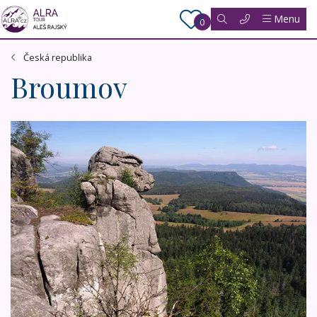
Menu
0
Česká republika
Broumov
Adršpašské skály, NP Stolové hory a Orlické hory