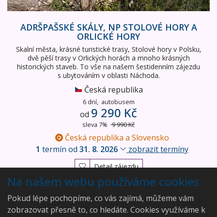
ADRŠPAŠSKÉ SKÁLY, NP STOLOVÉ HORY A
ORLICKÉ HORY
Skalní města, krásné turistické trasy, Stolové hory v Polsku,
dvě pěší trasy v Orlických horách a mnoho krásných
historických staveb. To vše na našem šestidenním zájezdu
s ubytováním v oblasti Náchoda.
Česká republika
6 dní,
autobusem
9 290 Kč
od
sleva 7%
9 990 Kč
Česká republika a Slovensko
1
termín od
31. 8. 2026
zobrazit termíny
Detail zájezdu
Na našem webu používáme cookies
Vyhledán
1
zájezd
Pokud lépe pochopíme, co vás zajímá, můžeme vám
zobrazovat přesně to, co hledáte. Cookies využíváme k