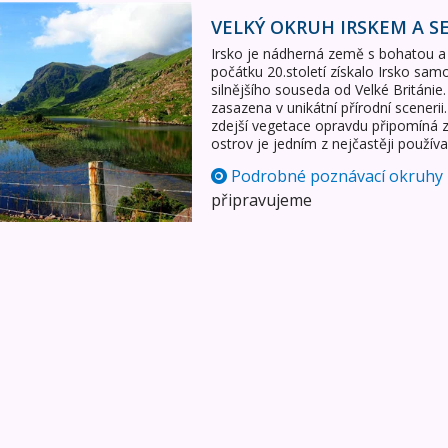
 a Severní Irsko
VELKÝ OKRUH IRSKEM A S
Irsko je nádherná země s bohatou a 
počátku 20.století získalo Irsko sam
silnějšího souseda od Velké Británie.
zasazena v unikátní přírodní sceneri
zdejší vegetace opravdu připomíná
ostrov je jedním z nejčastěji použí
Podrobné poznávací okruhy
připravujeme