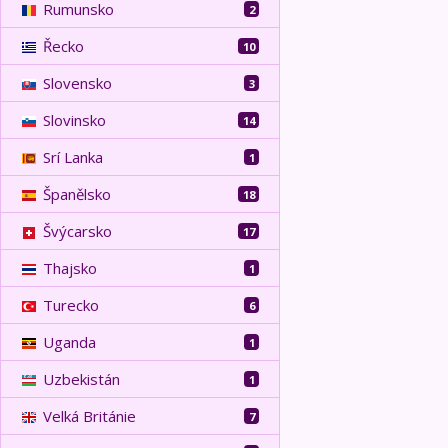
Rumunsko
2
Řecko
10
Slovensko
3
Slovinsko
14
Srí Lanka
1
Španělsko
18
Švýcarsko
17
Thajsko
1
Turecko
6
Uganda
1
Uzbekistán
1
Velká Británie
7