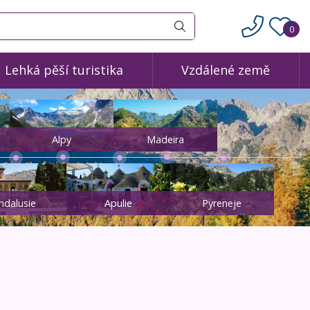
0
Vyhledat
Lehká pěší turistika
Vzdálené země
Alpy
Madeira
ndalusie
Apulie
Pyreneje