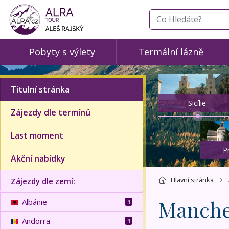
co hledáte
Pobyty s výlety
Termální lázně
Titulní stránka
Sicílie
Zájezdy dle termínů
Last moment
P
Akční nabídky
Hlavní stránka
Zájezdy dle zemí:
Manche
Albánie
1
Andorra
1