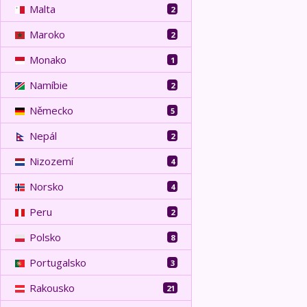
Malta
2
Maroko
2
Monako
1
Namíbie
2
Německo
5
Nepál
2
Nizozemí
4
Norsko
4
Peru
2
Polsko
8
Portugalsko
3
Rakousko
21