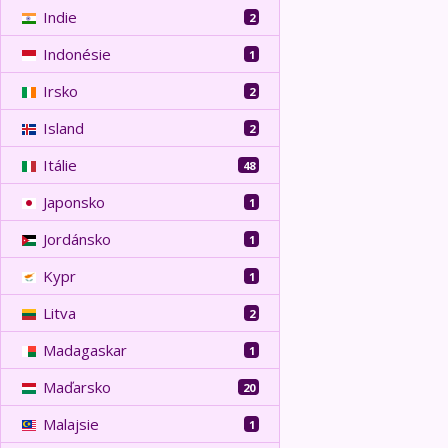
Indie
2
Indonésie
1
Irsko
2
Island
2
Itálie
48
Japonsko
1
Jordánsko
1
Kypr
1
Litva
2
Madagaskar
1
Maďarsko
20
Malajsie
1