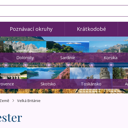
Poznávací okruhy
Krátkodobé
Dolomity
Sardinie
Korsika
rovence
Skotsko
Toskánsko
A
Země
Velká Británie
ster