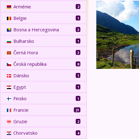
Velký okruh Irskem
Arménie
2
Belgie
1
Bosna a Hercegovina
3
Bulharsko
1
Černá Hora
3
Česká republika
8
Dánsko
1
Egypt
1
Finsko
1
Francie
21
Gruzie
2
Chorvatsko
4