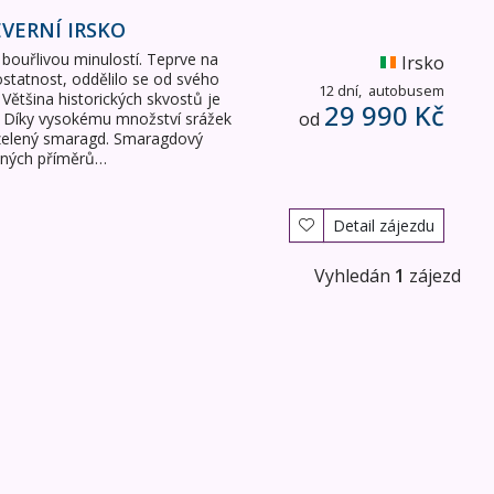
EVERNÍ IRSKO
bouřlivou minulostí. Teprve na
Irsko
ostatnost, oddělilo se od svého
12 dní,
autobusem
 Většina historických skvostů je
29 990 Kč
od
i. Díky vysokému množství srážek
 zelený smaragd. Smaragdový
vaných příměrů…
Detail zájezdu
Vyhledán
1
zájezd