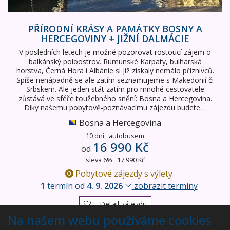
PŘÍRODNÍ KRÁSY A PAMÁTKY BOSNY A
HERCEGOVINY + JIŽNÍ DALMÁCIE
V posledních letech je možné pozorovat rostoucí zájem o
balkánský poloostrov. Rumunské Karpaty, bulharská
horstva, Černá Hora i Albánie si již získaly nemálo příznivců.
Spíše nenápadně se ale zatím seznamujeme s Makedonií či
Srbskem. Ale jeden stát zatím pro mnohé cestovatele
zůstává ve sféře toužebného snění: Bosna a Hercegovina.
Díky našemu pobytově-poznávacímu zájezdu budete…
Bosna a Hercegovina
10 dní,
autobusem
16 990 Kč
od
sleva 6%
17 990 Kč
Pobytové zájezdy s výlety
1
termín od
4. 9. 2026
zobrazit termíny
Detail zájezdu
Na našem webu používáme cookies